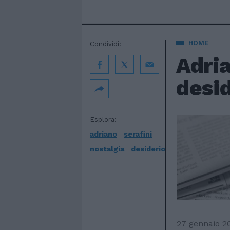
HOME
Condividi:
Adria
desid
Esplora:
adriano
serafini
nostalgia
desiderio
27 gennaio 2