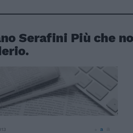
no Serafini Più che no
erio.
a
a
013
a