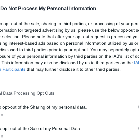
e ad aprire il tavolo della trattativa.
-
Do Not Process My Personal Information
, dopo l'intervista rilasciata a un portale
trana coincidenza che il sito appartenga
to opt-out of the sale, sharing to third parties, or processing of your per
suo procuratore Jansen), ha chiesto scusa
formation for targeted advertising by us, please use the below opt-out s
a, chiarendo di non voler andare sul
r selection. Please note that after your opt-out request is processed y
Le
ma sulla situazione numerica in generale.
eing interest-based ads based on personal information utilized by us or
da
entrati per primi sul campo di
Rudy Giuliani a Come States?
disclosed to third parties prior to your opt-out. You may separately opt-
Le
Trump, Meloni e la strategia
o, proprio qualche minuto prima che un
losure of your personal information by third parties on the IAB’s list of
americana
. This information may also be disclosed by us to third parties on the
IA
dini avesse comunicato all'olandese la
Participants
that may further disclose it to other third parties.
lle dichiarazioni ritenute lesive nei
ella squadra. Nonostante tutto
g continua a strizzare l'occhio al Milan,
volta di accogliere il vice campione del
l Data Processing Opt Outs
Roma ci pensa, anche se la formula
ione verrà decisa secondo le regole di
o opt-out of the Sharing of my personal data.
ente scambio di prestiti, se ne parlerà
In
i fronte ad un compenso economico.
olato a Milano per risolvere la situazione,
o opt-out of the Sale of my Personal Data.
erta la possibilità con altri club: ieri ha
In