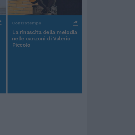
Controtempo
La rinascita della melodia
nelle canzoni di Valerio
Piccolo