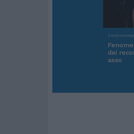
Controtem
Fenomen
dei reco
asso