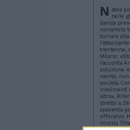
N
atoa po
nelle g
(senza pres
romanista tr
tornare all
l'attaccant
trentenne, 
Milano: «St
racconta Am
soluzione i
niente, non 
società. Cer
movimenti s
altro». Rif
diretto a 
spaventa pe
offensivo. 
ricorda Thi
ora sarà tem