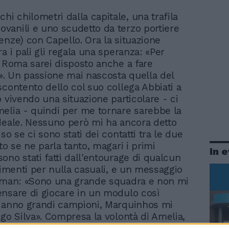
chi chilometri dalla capitale, una trafila
iovanili e uno scudetto da terzo portiere
enze) con Capello. Ora la situazione
a i pali gli regala una speranza: «Per
a Roma sarei disposto anche a fare
e». Un passione mai nascosta quella del
scontento dello col suo collega Abbiati a
o vivendo una situazione particolare - ci
elia - quindi per me tornare sarebbe la
deale. Nessuno però mi ha ancora detto
so se ci sono stati dei contatti tra le due
to se ne parla tanto, magari i primi
In 
ono stati fatti dall'entourage di qualcun
erimenti per nulla casuali, e un messaggio
Zeman: «Sono una grande squadra e non mi
nsare di giocare in un modulo così
Hanno grandi campioni, Marquinhos mi
ago Silva». Compresa la volontà di Amelia,
po di capire se tutte le parti in causa