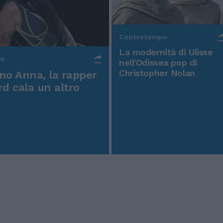
Controtempo
La modernità di Ulisse
po
nell'Odissea pop di
Christopher Nolan
o Anna, la rapper
rd cala un altro