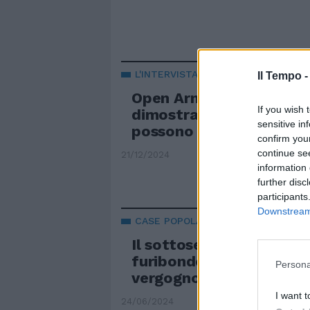
L'INTERVISTA
Il Tempo 
Open Arms, Molteni: "È 
If you wish 
dimostrazione che i clan
sensitive in
possono bloccare"
confirm you
continue se
21/12/2024
information 
further disc
participants
Downstream 
CASE POPOLARI
Il sottosegretario Molte
furibondo: “Ilaria Salis?
Persona
vergognosa”. L’attacco
I want t
24/06/2024