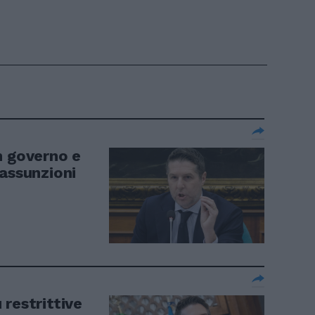
n governo e
 assunzioni
restrittive