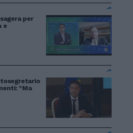
esagera per
à e
ttosegretario
menti: "Ma