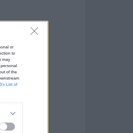
sonal or
ection to
ou may
 personal
out of the
 downstream
B’s List of