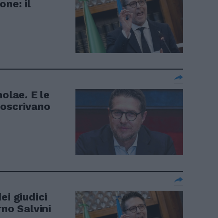
one: il
olae. E le
toscrivano
ei giudici
rno Salvini