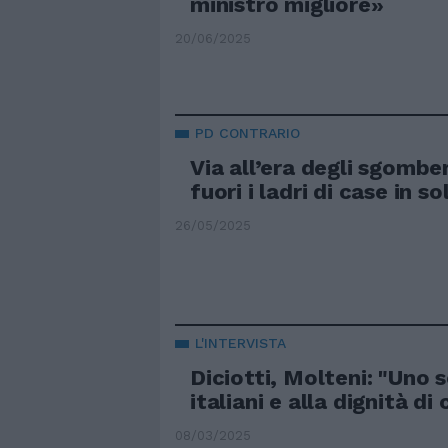
ministro migliore»
20/06/2025
PD CONTRARIO
Via all’era degli sgombe
fuori i ladri di case in s
26/05/2025
L'INTERVISTA
Diciotti, Molteni: "Uno s
italiani e alla dignità di 
08/03/2025