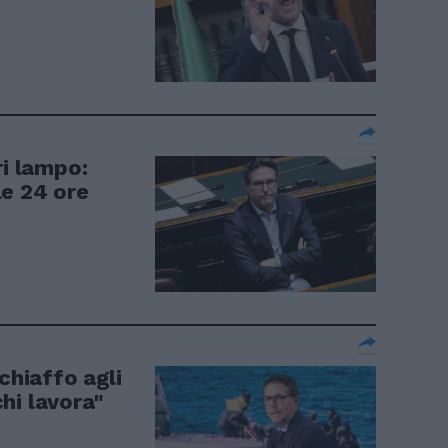
ri lampo:
ole 24 ore
chiaffo agli
chi lavora"