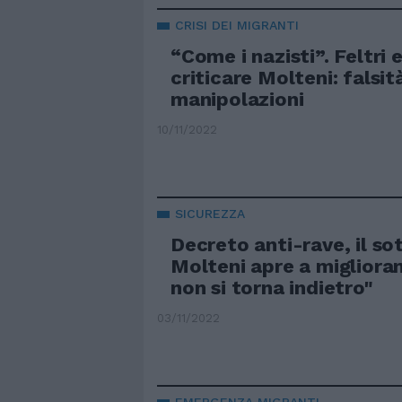
CRISI DEI MIGRANTI
“Come i nazisti”. Feltri 
criticare Molteni: falsit
manipolazioni
10/11/2022
SICUREZZA
Decreto anti-rave, il so
Molteni apre a migliora
non si torna indietro"
03/11/2022