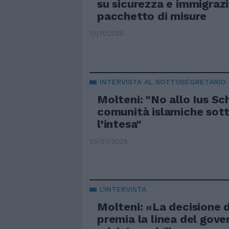
su sicurezza e immigrazi
pacchetto di misure
12/11/2025
INTERVISTA AL SOTTOSEGRETARIO
Molteni: "No allo Ius Sch
comunità islamiche sot
l’intesa"
05/07/2025
L'INTERVISTA
Molteni: «La decisione d
premia la linea del gove