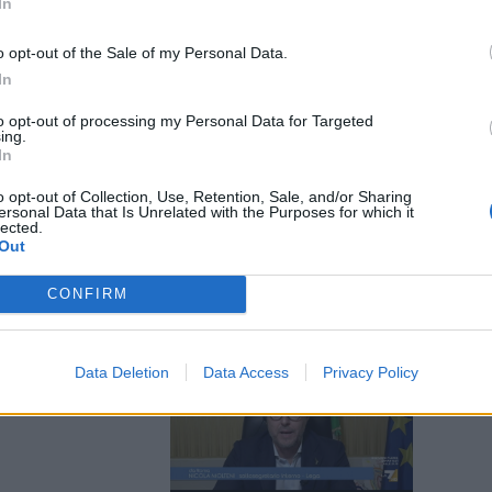
In
o opt-out of the Sale of my Personal Data.
In
to opt-out of processing my Personal Data for Targeted
risolvere il
ing.
cetta di
In
o opt-out of Collection, Use, Retention, Sale, and/or Sharing
ersonal Data that Is Unrelated with the Purposes for which it
lected.
Out
CONFIRM
rta al
Data Deletion
Data Access
Privacy Policy
ni: la Lega