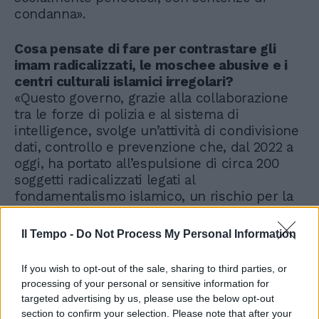
condanna».
Cosa pensate di fare per contrastare gli
imam radicalizzati, le moschee abusive e i
centri culturali islamici irregolari?
«Questo governo, grazie alla collaborazione
tra le forze di polizia e al sistema di
intelligence, svolge un’attività di condivisione
dati, controllo e prevenzione che, dal 2022 a
oggi, ha portato all’espulsione di circa 200
soggetti radicalizzati legati al
fondamentalismo islamico, un rischio per la
sicurezza e per gli interessi nazionali.
Dopodiché, finché le comunità islamiche non
Il Tempo -
Do Not Process My Personal Information
sottoscriveranno un’intesa con lo Stato
italiano, nulla è dovuto o concesso»
If you wish to opt-out of the sale, sharing to third parties, or
processing of your personal or sensitive information for
targeted advertising by us, please use the below opt-out
section to confirm your selection. Please note that after your