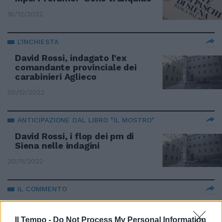
16/12/2022
L'INCHIESTA
David Rossi, indagato l’ex
comandante provinciale dei
carabinieri Aglieco
05/12/2022
ANTICIPAZIONE DAL LIBRO "IL MOSTRO"
David Rossi, i flop dei pm di
Siena nelle indagini
20/11/2022
IL COMMENTO
Caso David Rossi, la grande
occasione di redenzione per il
Il Tempo -
Do Not Process My Personal Information