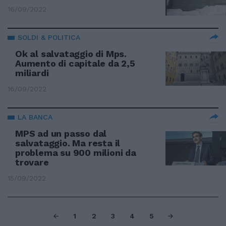
16/09/2022
SOLDI & POLITICA
Ok al salvataggio di Mps.
Aumento di capitale da 2,5
miliardi
16/09/2022
LA BANCA
MPS ad un passo dal
salvataggio. Ma resta il
problema su 900 milioni da
trovare
15/09/2022
1
2
3
4
5