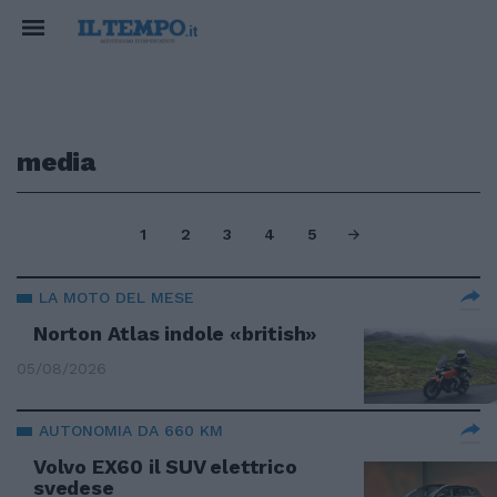
media
1
2
3
4
5
LA MOTO DEL MESE
Norton Atlas indole «british»
05/08/2026
AUTONOMIA DA 660 KM
Volvo EX60 il SUV elettrico
svedese