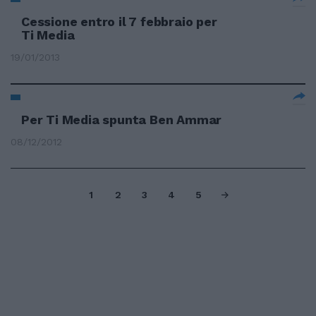
Cessione entro il 7 febbraio per
Ti Media
19/01/2013
Per Ti Media spunta Ben Ammar
08/12/2012
1
2
3
4
5