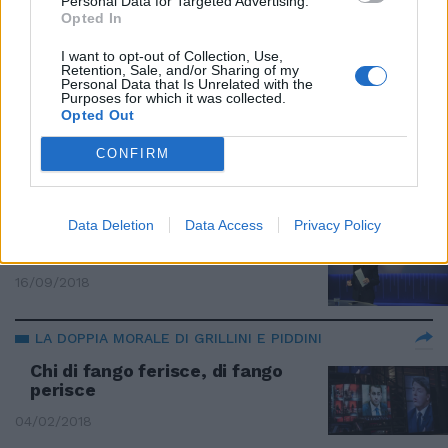
Personal Data for Targeted Advertising.
Opted In
MEDIA E 5STELLE
I want to opt-out of Collection, Use,
Retention, Sale, and/or Sharing of my
Dietro l'attacco agli "sciacalli"
Personal Data that Is Unrelated with the
c'è la caricatura di
Purposes for which it was collected.
un'alternativa
Opted Out
18/11/2018
CONFIRM
LA GENTE E IL SOVRAPOTERE
Data Deletion
Data Access
Privacy Policy
Non solo Lilli, ogni media è anti-
popolo
16/09/2018
LA DOPPIA MORALE DI GRILLINI E PIDDINI
Chi di fango ferisce, di fango
perisce
04/02/2018