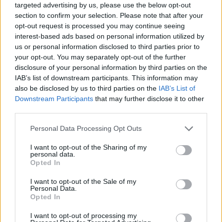
targeted advertising by us, please use the below opt-out
10/05/2020
section to confirm your selection. Please note that after your
opt-out request is processed you may continue seeing
CONTRATTI DEI DIPENDENTI PUBBLICI
interest-based ads based on personal information utilized by
us or personal information disclosed to third parties prior to
Il bonus Conte per gli statali vale
your opt-out. You may separately opt-out of the further
62,2 euro al mese
disclosure of your personal information by third parties on the
21/02/2020
IAB’s list of downstream participants. This information may
also be disclosed by us to third parties on the
IAB’s List of
Downstream Participants
that may further disclose it to other
TABLOID SOTTO ACCUSA
third parties.
Esplode Harry: guerra alle spie di
Personal Data Processing Opt Outs
Meghan con la Regina alleata
06/10/2019
I want to opt-out of the Sharing of my
personal data.
Opted In
SALTO DI QUALITÀ
I want to opt-out of the Sale of my
Personal Data.
I Casamonica hanno studiato:
Opted In
parlano da politici
22/11/2018
I want to opt-out of processing my