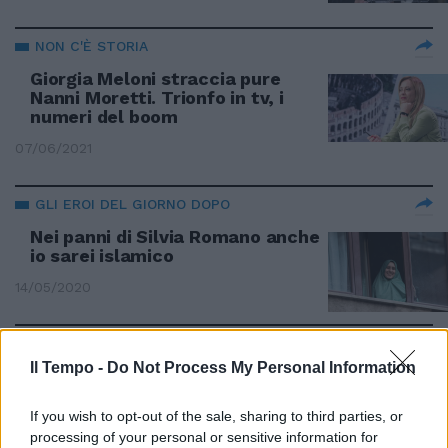
NON C'È STORIA
Giorgia Meloni straccia pure
Nanni Moretti. Trionfo in tv, i
numeri del boom
07/06/2021
GLI EROI DEL GIORNO DOPO
Nei panni di Silvia Romano anche
io sarei islamico
14/05/2020
EMERGENZA CORONAVIRUS
Il Tempo -
Do Not Process My Personal Information
L'annuncio della Regione
Lombardia: la diffusione del
contagio è più bassa della media
If you wish to opt-out of the sale, sharing to third parties, or
italiana
processing of your personal or sensitive information for