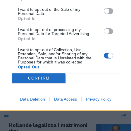
25/05/2020
I want to opt-out of the Sale of my
Personal Data.
IL RAPPORTO
Opted In
Per il Censis c'è "sovranismo
I want to opt-out of processing my
psichico". Italiani cattivi e
Personal Data for Targeted Advertising.
xenofobi
Opted In
09/12/2018
I want to opt-out of Collection, Use,
Retention, Sale, and/or Sharing of my
Personal Data that Is Unrelated with the
Purposes for which it was collected.
STAR&FIORI D'ARANCIO
Opted Out
Ferragni-Fedez, c'è chi
scommette sulle nozze. In pole
CONFIRM
anche Rovazzi con Karina
Bezhenar
Data Deletion
Data Access
Privacy Policy
05/02/2017
Hollande legalizza i matrimoni
gay