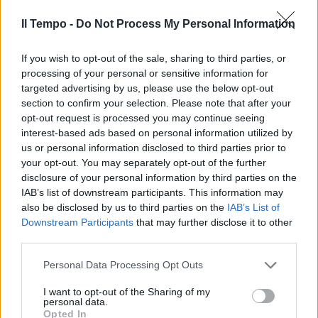
02/12/2020
Il Tempo -
Do Not Process My Personal Information
GUERRA AL DPCM
If you wish to opt-out of the sale, sharing to third parties, or
La stretta sui matrimoni è
processing of your personal or sensitive information for
sbagliata. Anche Emiliano
targeted advertising by us, please use the below opt-out
scarica Conte
section to confirm your selection. Please note that after your
opt-out request is processed you may continue seeing
14/10/2020
interest-based ads based on personal information utilized by
us or personal information disclosed to third parties prior to
your opt-out. You may separately opt-out of the further
L'INIZIATIVA
disclosure of your personal information by third parties on the
"Tutti vestiti così". Eventi ko,
IAB’s list of downstream participants. This information may
Fratelli d'Italia sposa la causa:
also be disclosed by us to third parties on the
IAB’s List of
come salvare il settore in crisi
Downstream Participants
that may further disclose it to other
31/07/2020
third parties.
Personal Data Processing Opt Outs
LA CRISI
I want to opt-out of the Sharing of my
Il Covid uccide anche le nozze
personal data.
Opted In