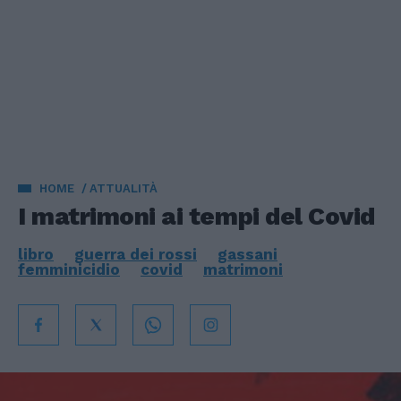
HOME
ATTUALITÀ
I matrimoni ai tempi del Covid
libro
guerra dei rossi
gassani
femminicidio
covid
matrimoni