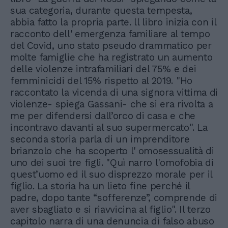
sua categoria, durante questa tempesta,
abbia fatto la propria parte. ll libro inizia con il
racconto dell' emergenza familiare al tempo
del Covid, uno stato pseudo drammatico per
molte famiglie che ha registrato un aumento
delle violenze intrafamiliari del 75% e dei
femminicidi del 15% rispetto al 2019. "Ho
raccontato la vicenda di una signora vittima di
violenze- spiega Gassani- che si era rivolta a
me per difendersi dall’orco di casa e che
incontravo davanti al suo supermercato". La
seconda storia parla di un imprenditore
brianzolo che ha scoperto l' omosessualità di
uno dei suoi tre figli. "Quì narro l'omofobia di
quest’uomo ed il suo disprezzo morale per il
figlio. La storia ha un lieto fine perché il
padre, dopo tante “sofferenze”, comprende di
aver sbagliato e si riavvicina al figlio". Il terzo
capitolo narra di una denuncia di falso abuso