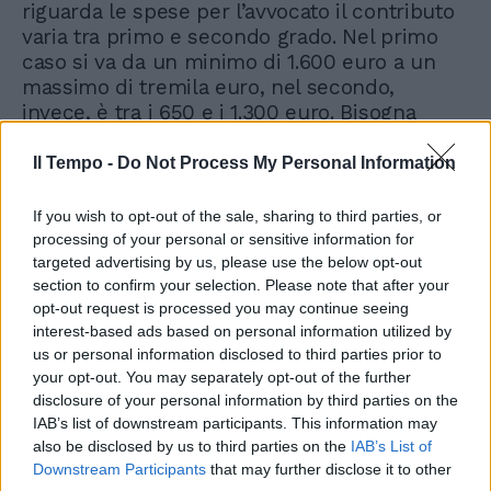
riguarda le spese per l’avvocato il contributo
varia tra primo e secondo grado. Nel primo
caso si va da un minimo di 1.600 euro a un
massimo di tremila euro, nel secondo,
invece, è tra i 650 e i 1.300 euro. Bisogna
quindi aggiungere gli oneri fiscali. Nel caso di
assegnazione di un Patrono Stabile del
Il Tempo -
Do Not Process My Personal Information
Tribunale e dell’ammissione al Gratuito
Patrocinio da parte di un libero professionista
If you wish to opt-out of the sale, sharing to third parties, or
non è dovuto nessun onorario, ma solo il
processing of your personal or sensitive information for
contributo alle spese processuali, dal quale
targeted advertising by us, please use the below opt-out
section to confirm your selection. Please note that after your
pure è possibile essere esentati (in tutto o in
opt-out request is processed you may continue seeing
parte) in casi di «comprovata impossibilità a
interest-based ads based on personal information utilized by
farvi fronte». In caso di matrimonio annullato
us or personal information disclosed to third parties prior to
«non consumato» il contributo è di poco
your opt-out. You may separately opt-out of the further
superiore alle 525 euro. C’è poi il contributo
disclosure of your personal information by third parties on the
richiesto dall’Ufficio Speciale presso il
IAB’s list of downstream participants. This information may
Tribunale Apostolico: attualmente è di 800
also be disclosed by us to third parties on the
IAB’s List of
euro, mentre per la parte convenuta è pari a
Downstream Participants
that may further disclose it to other
zero.