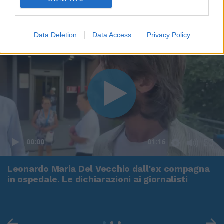
Data Deletion
Data Access
Privacy Policy
00:00
01:16
Leonardo Maria Del Vecchio dall'ex compagna
in ospedale. Le dichiarazioni ai giornalisti