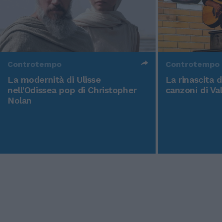
Controtempo
Controtempo
La modernità di Ulisse
La rinascita 
nell'Odissea pop di Christopher
canzoni di Va
Nolan