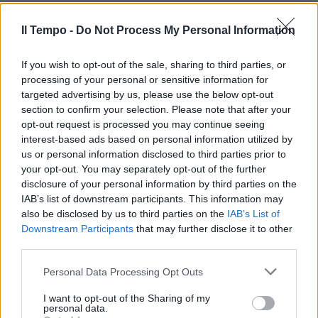
ALL'ATTACCO
In altre parole, Gramellini non si
Il Tempo -
Do Not Process My Personal Information
tiene contro Meloni: "Cortigiani"
If you wish to opt-out of the sale, sharing to third parties, or
20/04/2024
processing of your personal or sensitive information for
targeted advertising by us, please use the below opt-out
“ARTICOLO INUTILE"
section to confirm your selection. Please note that after your
opt-out request is processed you may continue seeing
"Intellettuale di sta...". Fedez
interest-based ads based on personal information utilized by
rosica con Gramellini e perde la
testa su Instagram
us or personal information disclosed to third parties prior to
your opt-out. You may separately opt-out of the further
13/04/2024
disclosure of your personal information by third parties on the
IAB’s list of downstream participants. This information may
also be disclosed by us to third parties on the
IAB’s List of
OTTO E MEZZO
Downstream Participants
that may further disclose it to other
Caracciolo smonta la
third parties.
"soluzione" di Gramellini per
Gaza: "Non cambierebbe niente"
Personal Data Processing Opt Outs
05/04/2024
I want to opt-out of the Sharing of my
personal data.