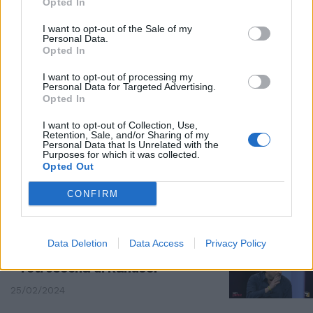
Opted In
IN ALTRE PAROLE
I want to opt-out of the Sale of my
Vecchioni si sbilancia: "Con chi
Personal Data.
vorrei duettare". L'appello di
Opted In
Gramellini
I want to opt-out of processing my
16/03/2024
Personal Data for Targeted Advertising.
Opted In
LA ZONA DI INTERESSE
I want to opt-out of Collection, Use,
Retention, Sale, and/or Sharing of my
Shoah, lobby ebraica e
Personal Data that Is Unrelated with the
Purposes for which it was collected.
Auschwitz: Gramellini sbugiarda
Opted Out
Ferilli su tutta la linea
12/03/2024
CONFIRM
CONFESSIONE
Data Deletion
Data Access
Privacy Policy
"Come sono entrato in Rai". Il
retroscena di Ranucci
25/02/2024