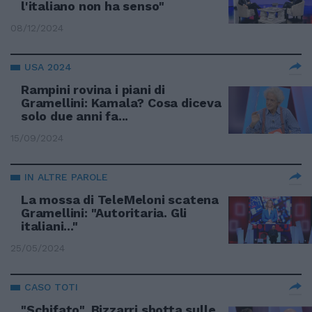
l'italiano non ha senso"
08/12/2024
USA 2024
Rampini rovina i piani di
Gramellini: Kamala? Cosa diceva
solo due anni fa...
15/09/2024
IN ALTRE PAROLE
La mossa di TeleMeloni scatena
Gramellini: "Autoritaria. Gli
italiani..."
25/05/2024
CASO TOTI
"Schifato", Bizzarri sbotta sulle