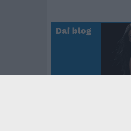
Dai blog
Controtem
Fenomen
dei reco
asso