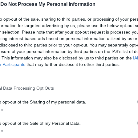
Come spiegato oggi dal ministro
-
Do Not Process My Personal Information
o
Matteo Piantedosi
, questa misura "non
 persone trattenute nei Cpr" ma le nuove
to opt-out of the sale, sharing to third parties, or processing of your per
i trattenimento di richiedenti asilo
formation for targeted advertising by us, please use the below opt-out s
da paesi sicuri", la prima delle quali "sarà
r selection. Please note that after your opt-out request is processed y
ni a Pozzallo". Ma tant'è, Gramellini
eing interest-based ads based on personal information utilized by us or
.938 euro. Questo è
il prezzo della libertà
disclosed to third parties prior to your opt-out. You may separately opt-
 deve pagare un richiedente asilo
losure of your personal information by third parties on the IAB’s list of
 da un paese ritenuto sicuro per non
. This information may also be disclosed by us to third parties on the
IA
Participants
that may further disclose it to other third parties.
 centro per il rimpatrio, il famigerato Cpr e
 alloggio adeguato, implicitamente
 che i Cpr adeguati non sono".
l Data Processing Opt Outs
o opt-out of the Sharing of my personal data.
 è il prezzo della loro libertà”
#InAltreParole
@MaxGramel
YZgMIw
In
7 (@inaltreparole)
September 23, 2023
e spiega che in alcuni di questi paesi
o opt-out of the Sale of my Personal Data.
ia, Ghana e Gambia
lo stipendio medio
In
i poche centinaia di euro. "Chi ha ideato