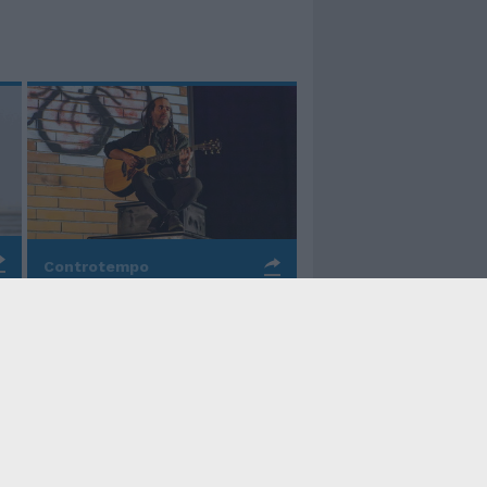
Controtempo
La rinascita della melodia
nelle canzoni di Valerio
Piccolo