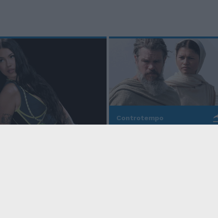
Controtempo
La modernità di Ulisse
po
nell'Odissea pop di
Christopher Nolan
o Anna, la rapper
rd cala un altro