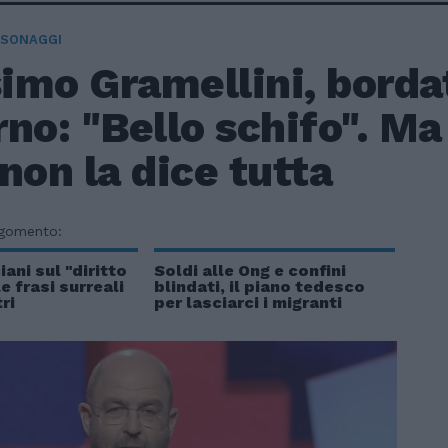
RSONAGGI
imo Gramellini, bordat
no: "Bello schifo". Ma
non la dice tutta
rgomento:
ani sul "diritto
Soldi alle Ong e confini
le frasi surreali
blindati, il piano tedesco
tri
per lasciarci i migranti