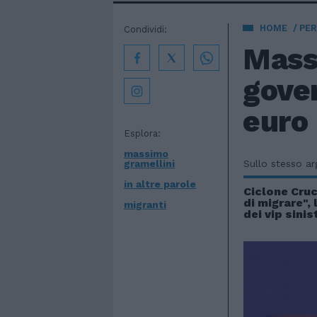
HOME
PE
Condividi:
Mass
gover
euro 
Esplora:
massimo
gramellini
Sullo stesso a
in altre parole
Ciclone Cruci
di migrare", 
migranti
dei vip sinis