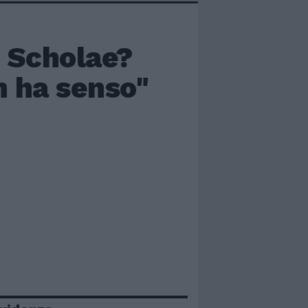
s Scholae?
n ha senso"