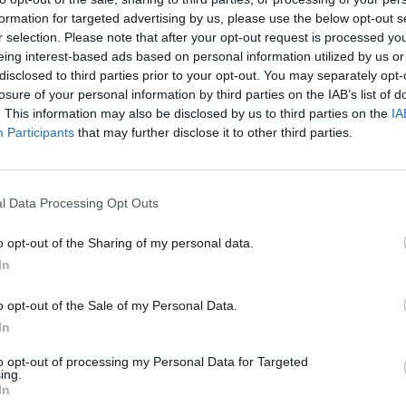
e per una vera integrazione. Se non c’è
formation for targeted advertising by us, please use the below opt-out s
ha senso parlare di ius scholae", ha detto
r selection. Please note that after your opt-out request is processed y
lla proposta di legare la cittadinanza alla
eing interest-based ads based on personal information utilized by us or
 di un ciclo scolastico.
disclosed to third parties prior to your opt-out. You may separately opt-
losure of your personal information by third parties on the IAB’s list of
. This information may also be disclosed by us to third parties on the
IA
Participants
that may further disclose it to other third parties.
l Data Processing Opt Outs
Criminalità e stranieri, i
dati danno ragione a
o opt-out of the Sharing of my personal data.
Meloni e Valditara: tutti i
In
numeri
o opt-out of the Sale of my Personal Data.
In
to opt-out of processing my Personal Data for Targeted
ing.
In
 ha anche parlato dell'incontro con Gino