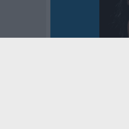
Controtem
Fenomen
dei reco
asso