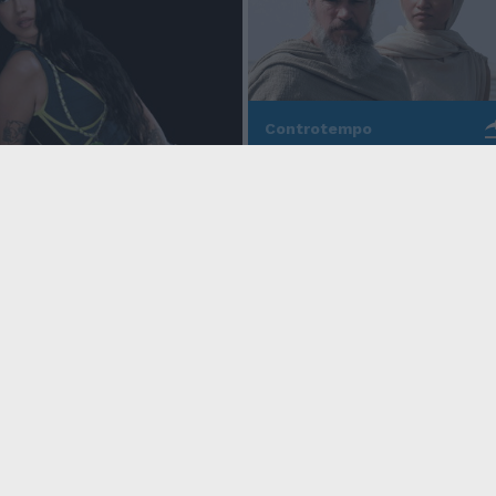
Controtempo
La modernità di Ulisse
po
nell'Odissea pop di
Christopher Nolan
o Anna, la rapper
rd cala un altro