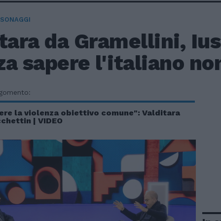
RSONAGGI
tara da Gramellini, Iu
a sapere l'italiano no
rgomento:
re la violenza obiettivo comune": Valditara
chettin | VIDEO