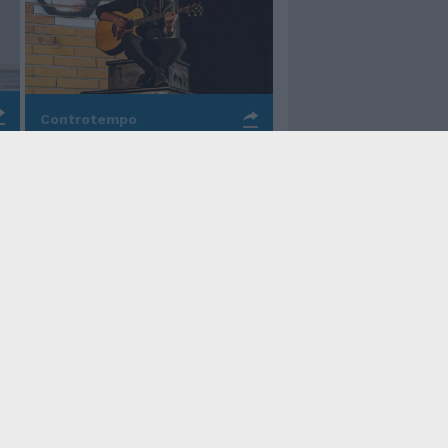
Controtempo
La rinascita della melodia
nelle canzoni di Valerio
Piccolo