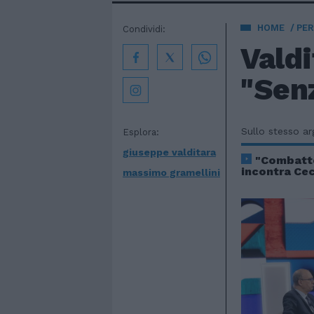
HOME
PE
Condividi:
Valdi
"Senz
Sullo stesso a
Esplora:
giuseppe valditara
"Combatte
incontra Cec
massimo gramellini