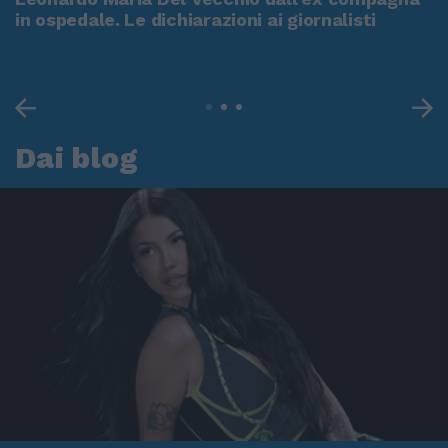
in ospedale. Le dichiarazioni ai giornalisti
Dai blog