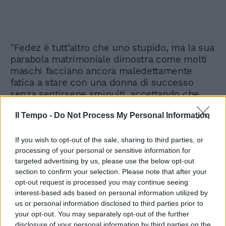
"Fedez è tutt’altro che uno stupido, ma la sua
parabola matrimoniale dimostra come molti
maschi facciano ancora maledettamente
fatica a stare con una donna di successo
senza sentirsene sminuiti, accettando che
nelle favole moderne all’uomo tocchi sempre
Il Tempo -
Do Not Process My Personal Information
più spesso la parte del principe consorte": è il
commento finale di Gramellini. Ricostruzione,
questa, che però non è piaciuta a Lucarelli.
If you wish to opt-out of the sale, sharing to third parties, or
processing of your personal or sensitive information for
"Qualcuno mi spiega il commento di
targeted advertising by us, please use the below opt-out
Gramellini? Fedez dimostra esattamente il
section to confirm your selection. Please note that after your
contrario, al limite. Che c’è chi sa condividere
opt-out request is processed you may continue seeing
solo il successo. Io boh", ha scritto sul suo
interest-based ads based on personal information utilized by
profilo X.
us or personal information disclosed to third parties prior to
your opt-out. You may separately opt-out of the further
disclosure of your personal information by third parties on the