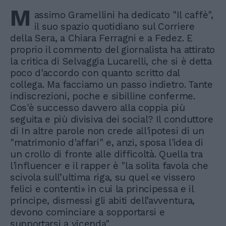
M
assimo Gramellini ha dedicato "Il caffè",
il suo spazio quotidiano sul Corriere
della Sera, a Chiara Ferragni e a Fedez. E
proprio il commento del giornalista ha attirato
la critica di Selvaggia Lucarelli, che si è detta
poco d'accordo con quanto scritto dal
collega. Ma facciamo un passo indietro. Tante
indiscrezioni, poche e sibilline conferme.
Cos'è successo davvero alla coppia più
seguita e più divisiva dei social? Il conduttore
di In altre parole non crede all'ipotesi di un
"matrimonio d'affari" e, anzi, sposa l'idea di
un crollo di fronte alle difficoltà. Quella tra
l'influencer e il rapper è "la solita favola che
scivola sull’ultima riga, su quel «e vissero
felici e contenti» in cui la principessa e il
principe, dismessi gli abiti dell’avventura,
devono cominciare a sopportarsi e
supportarsi a vicenda".