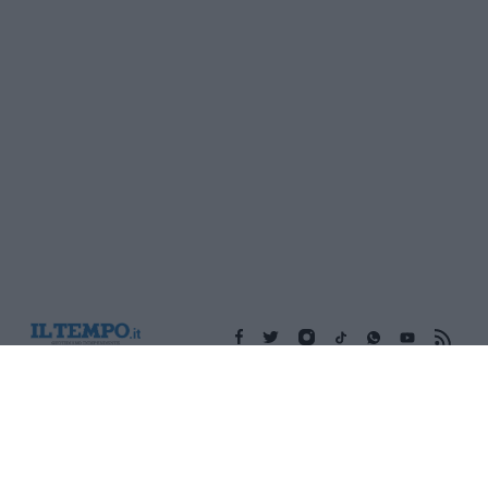
Edicola digitale
Il Tempo Shopping
Cookie Policy
Privacy Policy
Condizioni Generali