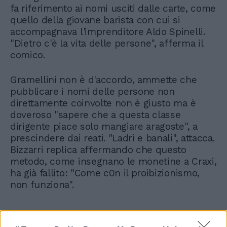
fa riferimento ai nomi usciti dalle carte, come
quello della giovane barista con cui si
accompagnava l'imprenditore Aldo Spinelli.
"Dietro c'è la vita delle persone", afferma il
comico.
Gramellini non è d'accordo, ammette che
pubblicare i nomi delle persone non
direttamente coinvolte non è giusto ma è
doveroso "sapere che a questa classe
dirigente piace solo mangiare aragoste", a
prescindere dai reati. "Ladri e banali", attacca.
Bizzarri replica affermando che questo
metodo, come insegnano le monetine a Craxi,
ha già fallito: "Come c0n il proibizionismo,
non funziona".