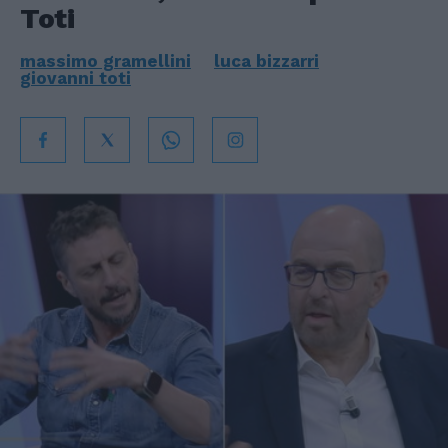
Toti
massimo gramellini
luca bizzarri
giovanni toti