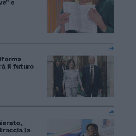
ve" e
riforma
à il futuro
ierato,
traccia la