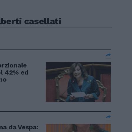
berti casellati
orzionale
ol 42% ed
rno
na da Vespa: