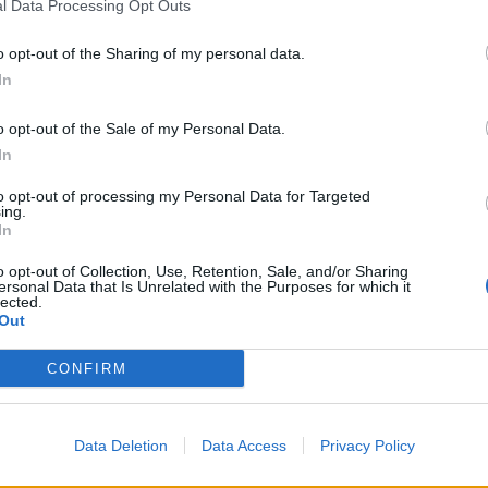
l Data Processing Opt Outs
o opt-out of the Sharing of my personal data.
In
o opt-out of the Sale of my Personal Data.
 succede?
In
llati”
to opt-out of processing my Personal Data for Targeted
ing.
In
o opt-out of Collection, Use, Retention, Sale, and/or Sharing
ersonal Data that Is Unrelated with the Purposes for which it
lected.
Out
CONFIRM
ccordo con
ustizia”
Data Deletion
Data Access
Privacy Policy