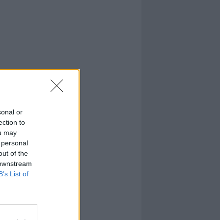
sonal or
ection to
ou may
 personal
out of the
 downstream
B’s List of