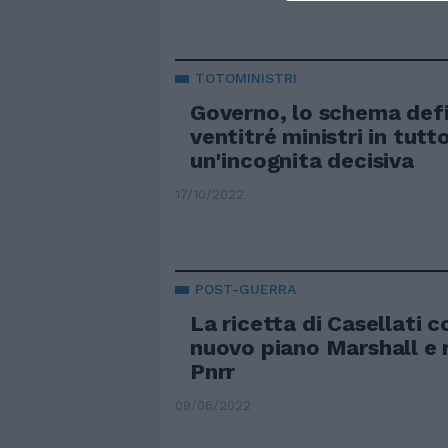
TOTOMINISTRI
Governo, lo schema defi
ventitré ministri in tutto
un'incognita decisiva
17/10/2022
POST-GUERRA
La ricetta di Casellati co
nuovo piano Marshall e 
Pnrr
09/06/2022