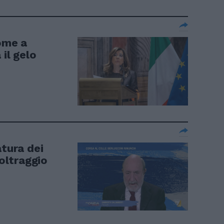
nome a
 il gelo
atura dei
’oltraggio