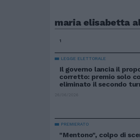
maria elisabetta al
1
LEGGE ELETTORALE
Il governo lancia il prop
corretto: premio solo c
eliminato il secondo tu
26/06/2026
PREMIERATO
"Mentono", colpo di sce