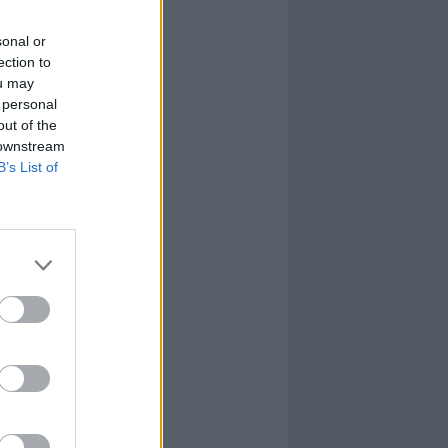
sonal or
ection to
ou may
 personal
out of the
 downstream
B’s List of