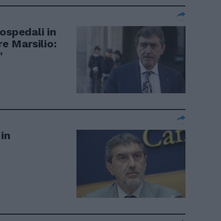
ospedali in
re Marsilio:
"
in