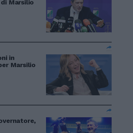
 di Marsilio
ni in
per Marsilio
overnatore,