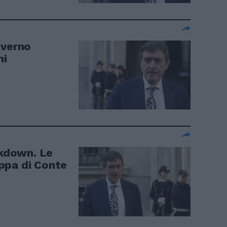
overno
hi
ckdown. Le
ppa di Conte