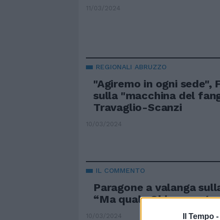
11/03/2024
REGIONALI ABRUZZO
"Agiremo in ogni sede", 
sulla "macchina del fan
Travaglio-Scanzi
10/03/2024
IL COMMENTO
Paragone a valanga sulla
“Ma quale Ohio, questo 
10/03/2024
Il Tempo 