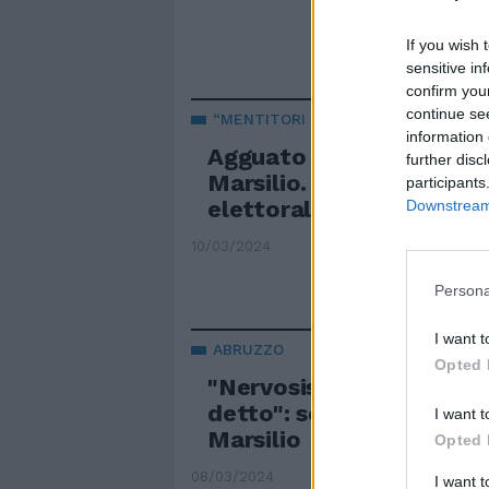
If you wish 
sensitive in
confirm you
continue se
“MENTITORI SERIALI”
information 
Agguato di Travaglio e 
further disc
Marsilio. “Violato il sile
participants
elettorale”, il colpo bas
Downstream 
10/03/2024
Persona
I want t
ABRUZZO
Opted 
"Nervosismo" "Parole c
detto": scintille tra Par
I want t
Marsilio
Opted 
08/03/2024
I want 