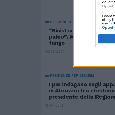
Advertis
Opted 
I want t
of my P
ELEZIONI IN ABRUZZO
was col
Opted 
“Sinistra incapace di co
palco”. Marsilio e la ma
fango
06/03/2024
RESIDENZE PER DISABILI
I pm indagano sugli appa
in Abruzzo: tra i testimon
presidente della Region
12/04/2021