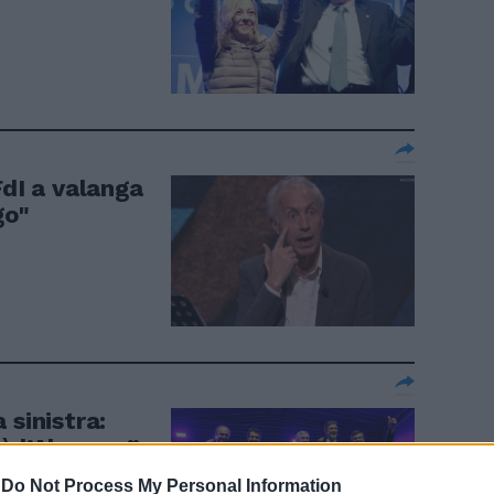
FdI a valanga
go"
 sinistra:
è l’Abruzzo”
-
Do Not Process My Personal Information