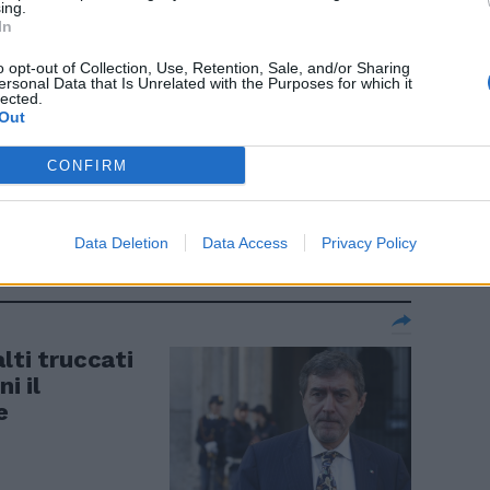
ing.
In
o opt-out of Collection, Use, Retention, Sale, and/or Sharing
ersonal Data that Is Unrelated with the Purposes for which it
lected.
Out
ndividere un
cchina del
CONFIRM
Data Deletion
Data Access
Privacy Policy
lti truccati
i il
e