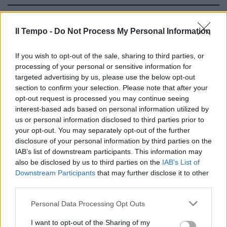
VIRUS
West Nile, l'aumento dei casi e il
Il Tempo -
Do Not Process My Personal Information
ruolo degli "animali sentinella":
cosa sappiamo
If you wish to opt-out of the sale, sharing to third parties, or
24/07/2025
processing of your personal or sensitive information for
targeted advertising by us, please use the below opt-out
section to confirm your selection. Please note that after your
ECCELLENZE
opt-out request is processed you may continue seeing
interest-based ads based on personal information utilized by
Italia patria del circo, i numeri
uno del mondo a Legnago e
us or personal information disclosed to third parties prior to
Latina
your opt-out. You may separately opt-out of the further
disclosure of your personal information by third parties on the
26/09/2024
IAB’s list of downstream participants. This information may
also be disclosed by us to third parties on the
IAB’s List of
Downstream Participants
that may further disclose it to other
MALTRATTAMENTI A LATINA
third parties.
Bimbi abbandonati e "ridotti
come quelli di Auschwitz":
Personal Data Processing Opt Outs
dettagli agghiaccianti
I want to opt-out of the Sharing of my
23/09/2024