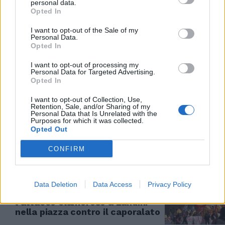
personal data.
Opted In
CARABINIERI
I want to opt-out of the Sale of my
Personal Data.
Blitz antimafia ad Aprilia,
Opted In
indagato anche il sindaco
I want to opt-out of processing my
03/07/2024
Personal Data for Targeted Advertising.
Opted In
IL CASO DI LATINA
I want to opt-out of Collection, Use,
Retention, Sale, and/or Sharing of my
"Condotta disumana", arrestato
Personal Data that Is Unrelated with the
Purposes for which it was collected.
il datore di lavoro del bracciante
Opted Out
indiano
02/07/2024
CONFIRM
LATINA
Data Deletion
Data Access
Privacy Policy
"Parole disgustose, è complice",
l'attacco clamoroso a Landini
nella piazza contro il caporalato