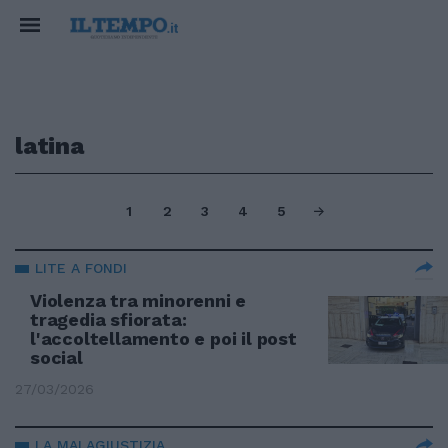
latina
1
2
3
4
5
LITE A FONDI
Violenza tra minorenni e
tragedia sfiorata:
l'accoltellamento e poi il post
social
27/03/2026
LA MALAGIUSTIZIA