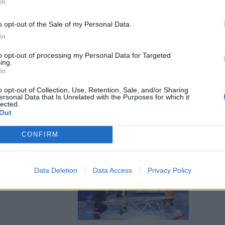
In
o opt-out of the Sale of my Personal Data.
In
a malattia
to opt-out of processing my Personal Data for Targeted
i Bassetti:
ing.
In
lto caldo
o opt-out of Collection, Use, Retention, Sale, and/or Sharing
ersonal Data that Is Unrelated with the Purposes for which it
lected.
Out
CONFIRM
 Sallusti
o Mps,
Data Deletion
Data Access
Privacy Policy