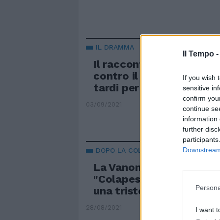
IL DRAMMA
Il Tempo 
Il racconto a cuore aper
contro il medico no-va
If you wish 
tardi per mia mamma”
sensitive in
confirm you
03/09/2021
continue se
information 
further disc
participants
Downstream 
DOPO LA COLLABORAZIONE
La Vanoni non si tiene e
"Colapesce e Dimartino?
Persona
una tristezza unica"
28/08/2021
I want t