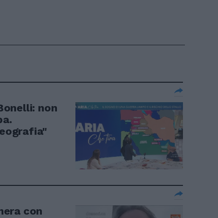
Bonelli: non
pa.
geografia"
mera con