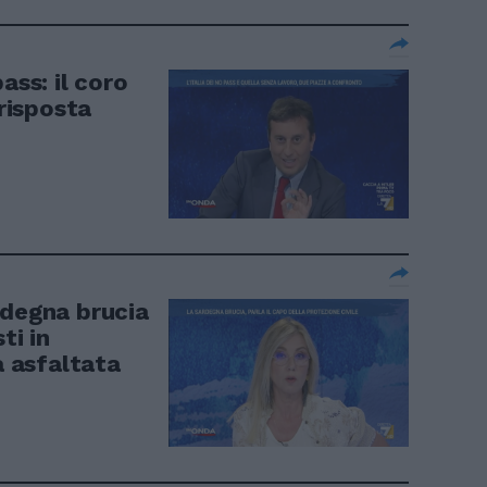
ass: il coro
 risposta
rdegna brucia
ti in
a asfaltata