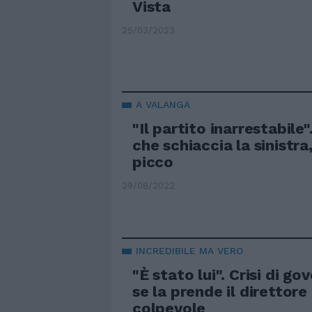
Vista
25/03/2023
A VALANGA
"Il partito inarrestabile"
che schiaccia la sinistra
picco
29/08/2022
INCREDIBILE MA VERO
"È stato lui". Crisi di go
se la prende il direttore 
colpevole