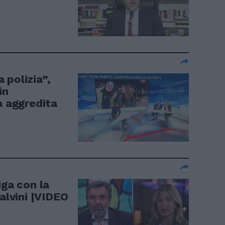
 polizia”,
in
a aggredita
iga con la
Salvini |VIDEO