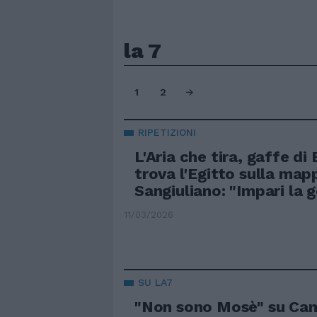
la 7
1
2
RIPETIZIONI
L'Aria che tira, gaffe di 
trova l'Egitto sulla map
Sangiuliano: "Impari la 
11/03/2026
SU LA7
"Non sono Mosè" su Ca