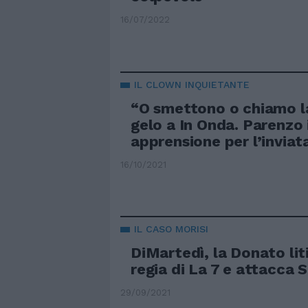
16/07/2022
IL CLOWN INQUIETANTE
“O smettono o chiamo la
gelo a In Onda. Parenzo 
apprensione per l’inviat
16/10/2021
IL CASO MORISI
DiMartedì, la Donato lit
regia di La 7 e attacca 
29/09/2021