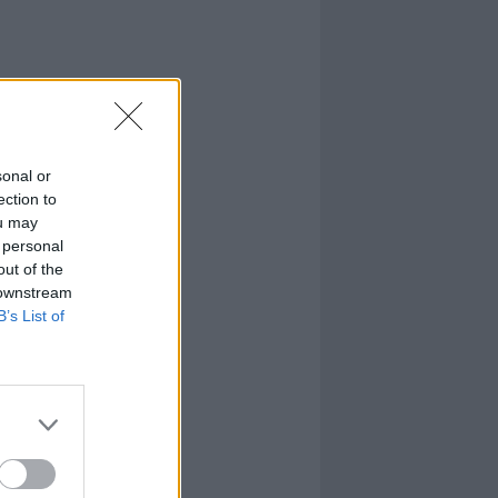
sonal or
ection to
ou may
 personal
out of the
 downstream
B’s List of