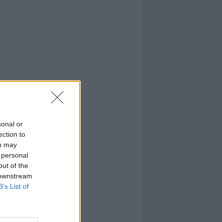
sonal or
ection to
ou may
 personal
out of the
 downstream
B’s List of