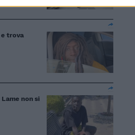
e trova
y Lame non si