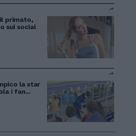
l primato,
o sui social
impico la star
a i fan...