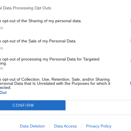
l Data Processing Opt Outs
o opt-out of the Sharing of my personal data.
In
a ricchi,
o opt-out of the Sale of my Personal Data.
no B
In
to opt-out of processing my Personal Data for Targeted
ing.
In
o opt-out of Collection, Use, Retention, Sale, and/or Sharing
ersonal Data that Is Unrelated with the Purposes for which it
lected.
Out
one social di
CONFIRM
one sul boom
Data Deletion
Data Access
Privacy Policy