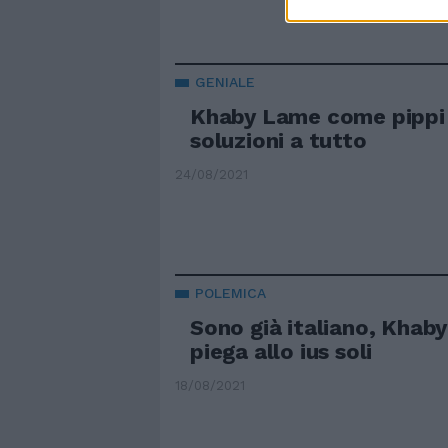
GENIALE
Khaby Lame come pippi 
soluzioni a tutto
24/08/2021
POLEMICA
Sono già italiano, Khab
piega allo ius soli
18/08/2021