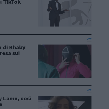
u TikTok
e di Khaby
resa sui
 Lame, così
e