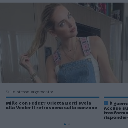
Sullo stesso argomento:
Mille con Fedez? Orietta Berti svela
È guerr
alla Venier il retroscena sulla canzone
Accuse su
trasforma
risponder