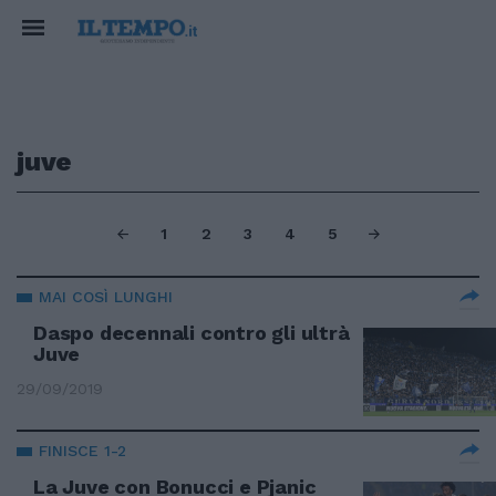
juve
1
2
3
4
5
MAI COSÌ LUNGHI
Daspo decennali contro gli ultrà
Juve
29/09/2019
FINISCE 1-2
La Juve con Bonucci e Pjanic