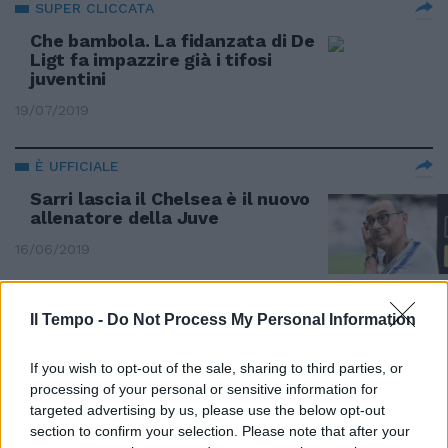
SUPER CLICCATA
Che bambola. La fidanzata di De
Ligt fa impazzire già i tifosi
juventini
19/07/2019
È UFFICIALE
Sarri lascia il Chelsea è il nuovo
allenatore della Juve
16/06/2019
DIVORZIO
Il Tempo -
Do Not Process My Personal Information
Addio Juve, Allegri lascia il club
bianconero
If you wish to opt-out of the sale, sharing to third parties, or
18/05/2019
processing of your personal or sensitive information for
targeted advertising by us, please use the below opt-out
section to confirm your selection. Please note that after your
PRIVATISSIMO