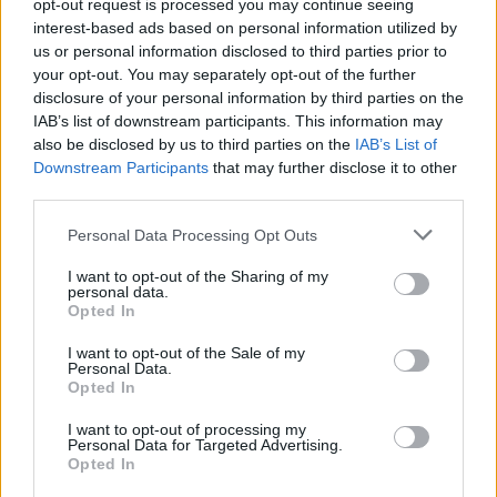
opt-out request is processed you may continue seeing
interest-based ads based on personal information utilized by
Tacconi, la suocera chiama in
diretta e il portierone piange
us or personal information disclosed to third parties prior to
your opt-out. You may separately opt-out of the further
28/04/2019
disclosure of your personal information by third parties on the
IAB’s list of downstream participants. This information may
also be disclosed by us to third parties on the
IAB’s List of
RECORD IN SERIE A
Downstream Participants
that may further disclose it to other
Juve campione d'Italia: ottavo
third parties.
scudetto di fila
Personal Data Processing Opt Outs
20/04/2019
I want to opt-out of the Sharing of my
personal data.
CHAMPIONS LEAGUE
Opted In
Allegri, come spiazza tutti dopo
I want to opt-out of the Sale of my
il flop: "Resto. Ma che..."
Personal Data.
Opted In
20/04/2019
I want to opt-out of processing my
Personal Data for Targeted Advertising.
IL CASO
Opted In
Juve, niente tournée negli Usa.