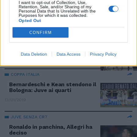
I want to opt-out of Collection, Use,
NYT: "Si teme l'arresto di
Retention, Sale, and/or Sharing of my
Ronaldo"
Personal Data that Is Unrelated with the
Purposes for which it was collected.
24/03/2019
Opted Out
CONFIRM
SPIETATI
Il Frosinone s’inchina alla Juve
Data Deletion
Data Access
Privacy Policy
17/02/2019
COPPA ITALIA
Bernardeschi e Kean stendono il
Bologna: Juve ai quarti
13/01/2019
JUVE SENZA CR7
Ronaldo in panchina, Allegri ha
deciso