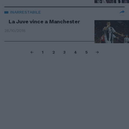
INARRESTABILE
La Juve vince a Manchester
28/10/2018
1
2
3
4
5