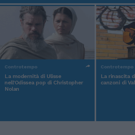
Controtempo
Controtempo
La modernità di Ulisse
La rinascita 
nell'Odissea pop di Christopher
canzoni di Va
Nolan