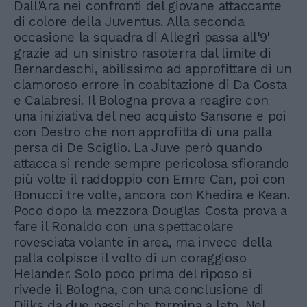
Dall'Ara nei confronti del giovane attaccante
di colore della Juventus. Alla seconda
occasione la squadra di Allegri passa all'9'
grazie ad un sinistro rasoterra dal limite di
Bernardeschi, abilissimo ad approfittare di un
clamoroso errore in coabitazione di Da Costa
e Calabresi. Il Bologna prova a reagire con
una iniziativa del neo acquisto Sansone e poi
con Destro che non approfitta di una palla
persa di De Sciglio. La Juve però quando
attacca si rende sempre pericolosa sfiorando
più volte il raddoppio con Emre Can, poi con
Bonucci tre volte, ancora con Khedira e Kean.
Poco dopo la mezzora Douglas Costa prova a
fare il Ronaldo con una spettacolare
rovesciata volante in area, ma invece della
palla colpisce il volto di un coraggioso
Helander. Solo poco prima del riposo si
rivede il Bologna, con una conclusione di
Dijks da due passi che termina a lato. Nel