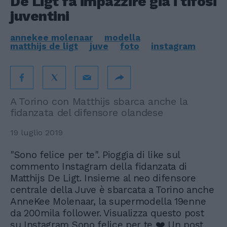
De Ligt fa impazzire già i tifosi
juventini
annekee molenaar
modella
matthijs de ligt
juve
foto
instagram
A Torino con Matthijs sbarca anche la
fidanzata del difensore olandese
19 luglio 2019
"Sono felice per te". Pioggia di like sul
commento Instagram della fidanzata di
Matthijs De Ligt. Insieme al neo difensore
centrale della Juve è sbarcata a Torino anche
AnneKee Molenaar, la supermodella 19enne
da 200mila follower. Visualizza questo post
su Instagram Sono felice per te ❤️ Un post