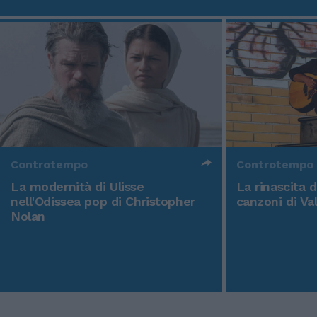
Controtempo
Controtempo
La modernità di Ulisse
La rinascita 
nell'Odissea pop di Christopher
canzoni di Va
Nolan