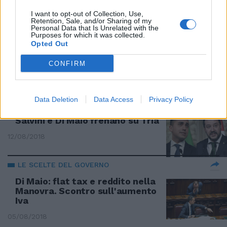
I want to opt-out of Collection, Use,
Retention, Sale, and/or Sharing of my
I BUCHI DEL FISCO
Personal Data that Is Unrelated with the
Purposes for which it was collected.
Iva non riscossa per 36 miliardi
Opted Out
di euro
CONFIRM
21/09/2018
IL CASO
Data Deletion
Data Access
Privacy Policy
"Non elimineremo gli 80 euro".
Salvini e Di Maio frenano su Tria
12/08/2018
LE SCELTE DEL GOVERNO
Di Maio: flat tax e reddito nella
Manovra. Scontro sull'aumento
Iva
05/08/2018