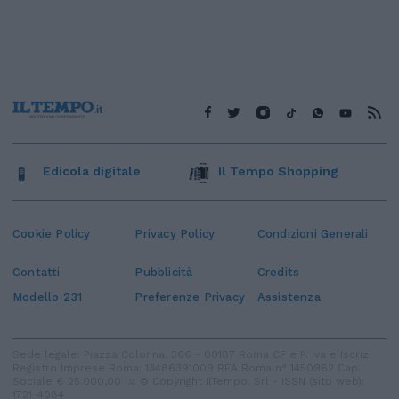
Edicola digitale
Il Tempo Shopping
Cookie Policy
Privacy Policy
Condizioni Generali
Contatti
Pubblicità
Credits
Modello 231
Preferenze Privacy
Assistenza
Sede legale: Piazza Colonna, 366 - 00187 Roma CF e P. Iva e Iscriz.
Registro Imprese Roma: 13486391009 REA Roma n° 1450962 Cap.
Sociale € 25.000,00 i.v. © Copyright IlTempo. Srl - ISSN (sito web):
1721-4084