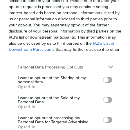
section to confirm your selection. Please note that after your
Via libera al Def. Un'ombra di flat
opt-out request is processed you may continue seeing
tax ma niente crescita
interest-based ads based on personal information utilized by
14/04/2019
us or personal information disclosed to third parties prior to
your opt-out. You may separately opt-out of the further
disclosure of your personal information by third parties on the
IAB’s list of downstream participants. This information may
#iltempodioshø
also be disclosed by us to third parties on the
IAB’s List of
Downstream Participants
that may further disclose it to other
17/03/2019
third parties.
Personal Data Processing Opt Outs
IL CASO
Arriva il preservativo di
I want to opt-out of the Sharing of my
personal data.
cittadinanza
Opted In
16/03/2019
I want to opt-out of the Sale of my
Personal Data.
Opted In
MANOVRA
Le bibite tassate
I want to opt-out of processing my
Personal Data for Targeted Advertising.
Opted In
18/11/2018