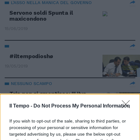
L'ASSO NELLA MANICA DEL GOVERNO
Servono soldi Spunta il
maxicondono
15/06/2019
#iltempodioshø
19/05/2019
NESSUNO SCAMPO
Tria non si smentisce: "L'Iva
aumenta" Ma Salvini e Di Maio
sono contrari
Il Tempo -
Do Not Process My Personal Information
17/04/2019
If you wish to opt-out of the sale, sharing to third parties, or
processing of your personal or sensitive information for
OK DEL CDM
targeted advertising by us, please use the below opt-out