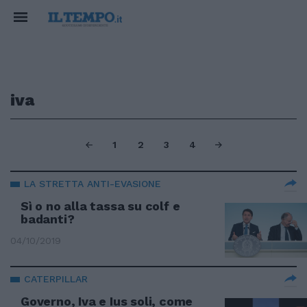
iva
1
2
3
4
LA STRETTA ANTI-EVASIONE
Sì o no alla tassa su colf e
badanti?
04/10/2019
CATERPILLAR
Governo, Iva e Ius soli, come