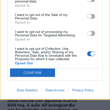
personal data.
Opted In
ARTIGIANI DIGITALI
I want to opt-out of the Sale of my
Droni, energia e oggetti
Personal Data.
connessi, assaggi di futuro a
Opted In
Maker Faire
I want to opt-out of processing my
03/12/2017
Personal Data for Targeted Advertising.
Opted In
I want to opt-out of Collection, Use,
IL FUTURO IN MOSTRA
Retention, Sale, and/or Sharing of my
Personal Data that Is Unrelated with the
Robot, artigiani digitali e cibo
Purposes for which it was collected.
"stampato" in 3D: a Roma torna
Opted Out
la Maker Faire
CONFIRM
19/11/2017
Data Deletion
Data Access
Privacy Policy
FLAMINIA Un ateneo italiano
della cucina con diploma 5Circa
800 mq, 4 aule all'avanguardia
per tecnologia e innovazione, un