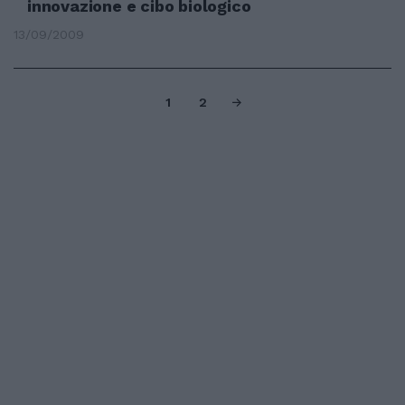
innovazione e cibo biologico
13/09/2009
1
2