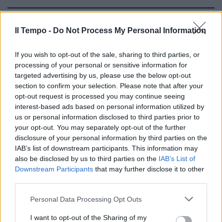
IL PIONIERE DEGLI ARTIGIANI DIGITALI
Il Tempo -
Do Not Process My Personal Information
Massimo Banzi, da Arduino alla
rivoluzione dei makers: "Ecco
come si cambia il mondo con la
If you wish to opt-out of the sale, sharing to third parties, or
tecnologia"
processing of your personal or sensitive information for
targeted advertising by us, please use the below opt-out
04/02/2018
section to confirm your selection. Please note that after your
opt-out request is processed you may continue seeing
RICERCA E TERAPIE INNOVATIVE
interest-based ads based on personal information utilized by
us or personal information disclosed to third parties prior to
Gruppo San Raffaele di Roma
your opt-out. You may separately opt-out of the further
sempre più internazionale
disclosure of your personal information by third parties on the
10/12/2017
IAB’s list of downstream participants. This information may
also be disclosed by us to third parties on the
IAB’s List of
Downstream Participants
that may further disclose it to other
INVENZIONI E BUSINESS
third parties.
Arriva la pubblicità che sfida
anche il vento
Personal Data Processing Opt Outs
07/12/2017
I want to opt-out of the Sharing of my