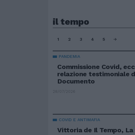
il tempo
1
2
3
4
5
PANDEMIA
Commissione Covid, ecc
relazione testimoniale di
Documento
28/07/2026
COVID E ANTIMAFIA
Vittoria de Il Tempo, La