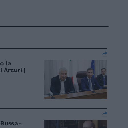
o la
 Arcuri |
 Russa-