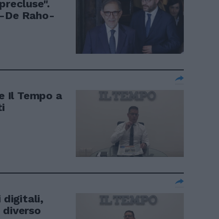
precluse".
e-De Raho-
 Il Tempo a
i
igitali,
 diverso