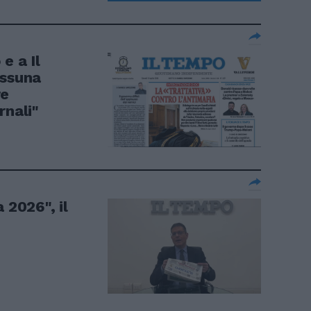
e a Il
essuna
re
rnali"
 2026", il