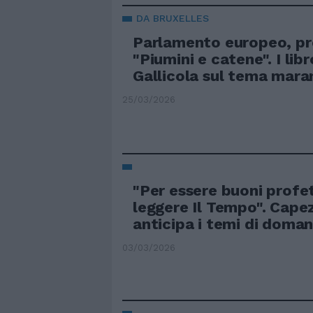
DA BRUXELLES
Parlamento europeo, p
"Piumini e catene". I libr
Gallicola sul tema mara
25/03/2026
"Per essere buoni profe
leggere Il Tempo". Cape
anticipa i temi di doman
03/03/2026