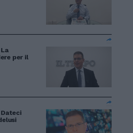
 La
re per il
 Dateci
delusi