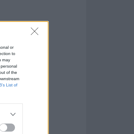
sonal or
ection to
ou may
 personal
out of the
 downstream
B’s List of