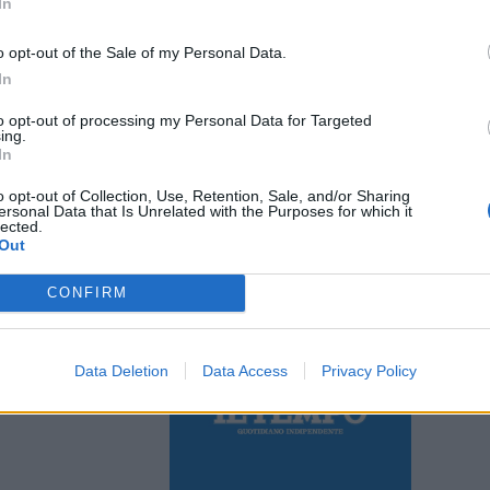
In
o opt-out of the Sale of my Personal Data.
In
to opt-out of processing my Personal Data for Targeted
a: meno
ing.
ciare
In
o opt-out of Collection, Use, Retention, Sale, and/or Sharing
ersonal Data that Is Unrelated with the Purposes for which it
lected.
Out
CONFIRM
le de Il Tempo
Data Deletion
Data Access
Privacy Policy