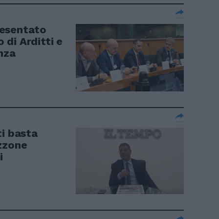
resentato
o di Arditti e
nza
ti basta
zzone
i