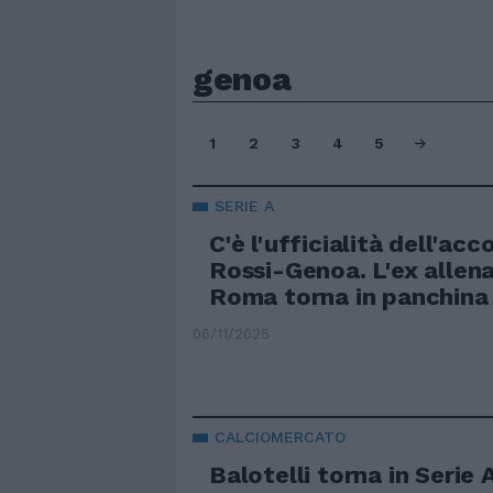
genoa
1
2
3
4
5
SERIE A
C'è l'ufficialità dell'ac
Rossi-Genoa. L'ex allena
Roma torna in panchina
06/11/2025
CALCIOMERCATO
Balotelli torna in Serie 