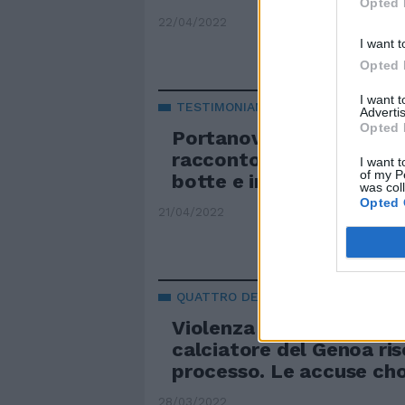
Opted 
22/04/2022
I want t
Opted 
I want 
TESTIMONIANZA
Advertis
Opted 
Portanova e la violenza 
racconto choc della rag
I want t
of my P
botte e insulti"
was col
Opted 
21/04/2022
QUATTRO DENUNCIATI
Violenza sessuale di gr
calciatore del Genoa risc
processo. Le accuse ch
28/03/2022