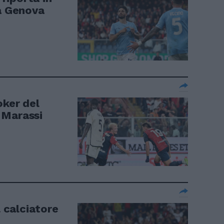
 a Genova
oker del
 Marassi
l calciatore