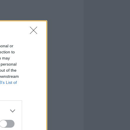
sonal or
ection to
ou may
 personal
out of the
 downstream
B’s List of