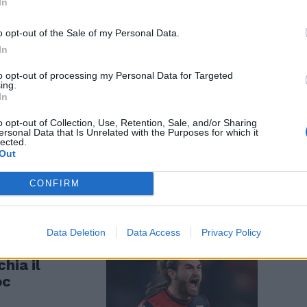
In
o opt-out of the Sale of my Personal Data.
In
to opt-out of processing my Personal Data for Targeted
ing.
In
sessuale, il
azza: "Sputi,
o opt-out of Collection, Use, Retention, Sale, and/or Sharing
ersonal Data that Is Unrelated with the Purposes for which it
lected.
Out
CONFIRM
Data Deletion
Data Access
Privacy Policy
uppo,
hia il
oc