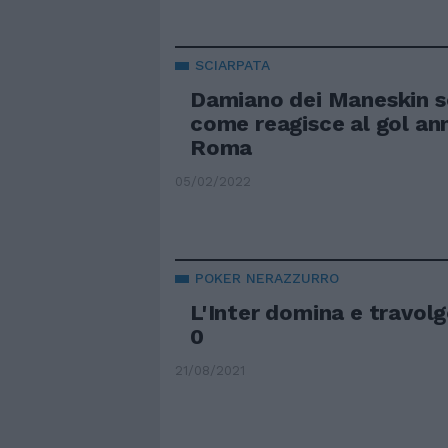
SCIARPATA
Damiano dei Maneskin s
come reagisce al gol ann
Roma
05/02/2022
POKER NERAZZURRO
L'Inter domina e travolg
0
21/08/2021