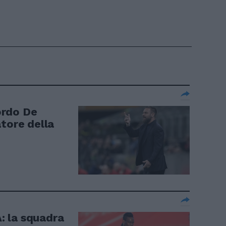
cordo De
tore della
A: la squadra