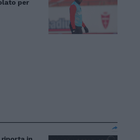
olato per
 riporta in