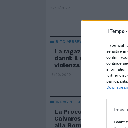
22/11/2022
Il Tempo 
RITO ABBREVIATO
If you wish 
La ragazza dice no al r
sensitive in
danni: il calciatore va a
confirm you
continue se
violenza sessuale
information 
16/09/2022
further disc
participants
Downstream 
INDAGINE CHIUSA
Persona
La Procura Figc archivia
Calvarese: nessuna sanzi
I want t
alla Roma