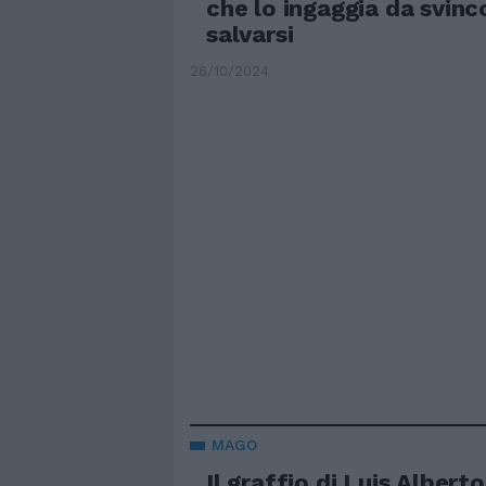
che lo ingaggia da svinc
salvarsi
26/10/2024
MAGO
Il graffio di Luis Alberto