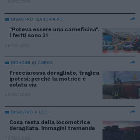
09/02/2020
DISASTRO FERROVIARIO
"Poteva essere una carneficina".
I feriti sono 31
09/02/2020
INDAGINI IN CORSO
Frecciarossa deragliato, tragica
ipotesi: perché la motrice è
volata via
09/02/2020
DISASTRO A LODI
Cosa resta della locomotrice
deragliata. Immagini tremende
08/02/2020