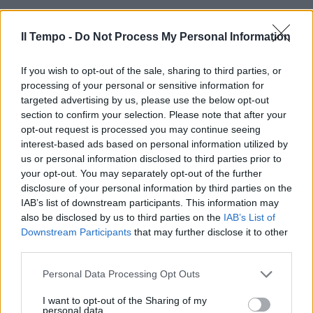
Il Tempo -
Do Not Process My Personal Information
Il calcio sale sul treno. Arriva la
"Coppa Italia Frecciarossa"
If you wish to opt-out of the sale, sharing to third parties, or
processing of your personal or sensitive information for
22/11/2021
targeted advertising by us, please use the below opt-out
section to confirm your selection. Please note that after your
opt-out request is processed you may continue seeing
STOP AL DISTANZIAMENTO
interest-based ads based on personal information utilized by
Via al pienone sui treni:
us or personal information disclosed to third parties prior to
occupabile il 100% dei posti.
your opt-out. You may separately opt-out of the further
Scienziati in rivolta
disclosure of your personal information by third parties on the
01/08/2020
IAB’s list of downstream participants. This information may
also be disclosed by us to third parties on the
IAB’s List of
Downstream Participants
that may further disclose it to other
FERROVIE DELLO STATO
third parties.
Il Frecciarossa arriva a Reggio
Personal Data Processing Opt Outs
Calabria. Battisti: contributo al
rilancio del Sud
I want to opt-out of the Sharing of my
personal data.
21/05/2020