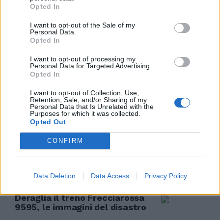
Opted In
I want to opt-out of the Sale of my
INCREDIBILE
Personal Data.
Opted In
La paura coronavirus corre sui
binari, il Frecciarossa Milano-
I want to opt-out of processing my
Roma viaggia così
Personal Data for Targeted Advertising.
Opted In
29/02/2020
I want to opt-out of Collection, Use,
Retention, Sale, and/or Sharing of my
EMERGENZA CORONAVIRUS
Personal Data that Is Unrelated with the
Purposes for which it was collected.
I treni vanno in tilt: ritardi di
Opted Out
quasi due ore e biglietti
rimborsati
CONFIRM
29/02/2020
Data Deletion
Data Access
Privacy Policy
SCIAGURA FERROVIARIA
Deraglia il treno Frecciarossa
9595, le immagini del disastro