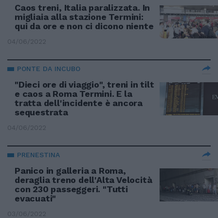
Caos treni, Italia paralizzata. In
migliaia alla stazione Termini:
qui da ore e non ci dicono niente
04/06/2022
PONTE DA INCUBO
"Dieci ore di viaggio", treni in tilt
e caos a Roma Termini. E la
tratta dell'incidente è ancora
sequestrata
04/06/2022
PRENESTINA
Panico in galleria a Roma,
deraglia treno dell'Alta Velocità
con 230 passeggeri. "Tutti
evacuati"
03/06/2022