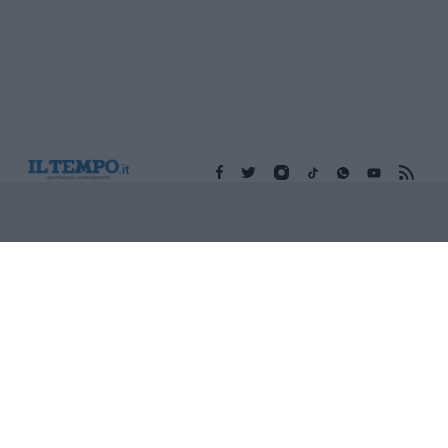
Edicola digitale
Il Tempo Shopping
Cookie Policy
Privacy Policy
Condizioni Generali
Contatti
Pubblicità
Credits
Modello 231
Preferenze Privacy
Assistenza
Sede legale: Piazza Colonna, 366 - 00187 Roma CF e P. Iva e