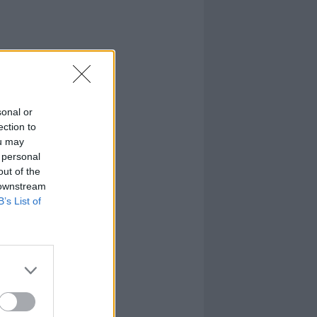
sonal or
ection to
ou may
 personal
out of the
 downstream
B’s List of