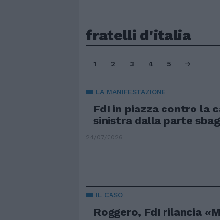
fratelli d'italia
1
2
3
4
5
LA MANIFESTAZIONE
FdI in piazza contro la 
sinistra dalla parte sbag
24/07/2026
IL CASO
Roggero, FdI rilancia «M