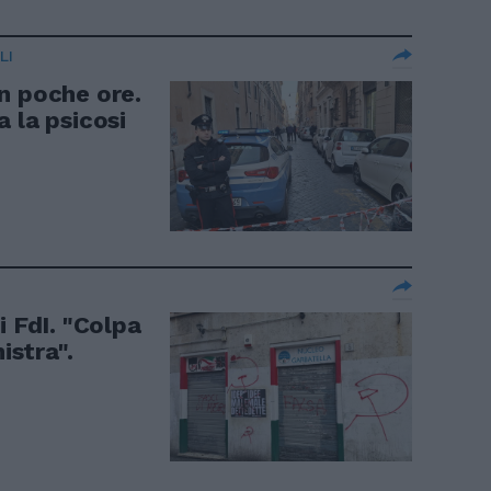
LI
n poche ore.
 la psicosi
i FdI. "Colpa
istra".