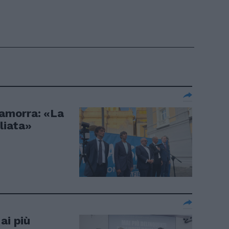
camorra: «La
liata»
ai più