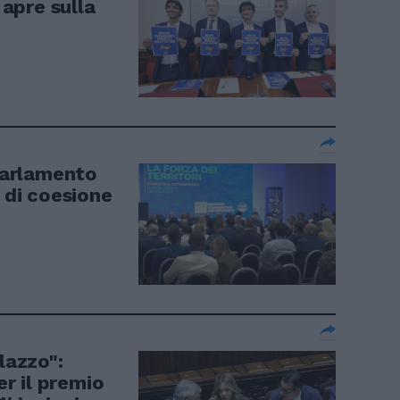
 apre sulla
 Parlamento
a di coesione
lazzo":
er il premio