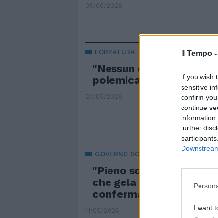
05/06/2026
FORZATURA
Il Tempo 
"Nessun caso Salvini". F
If you wish 
polemica: niente elezion
sensitive in
20/05/2026
confirm you
continue se
information 
further disc
participants
Downstream 
GOVERNO SOLIDO
"Pieno sostegno". Giuli 
che gela la sinistra: min
Persona
confermato al suo post
I want t
11/05/2026