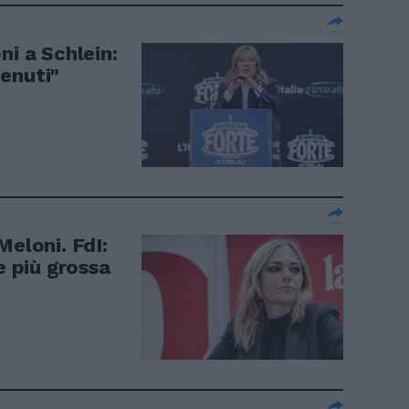
ni a Schlein:
enuti"
Meloni. FdI:
e più grossa