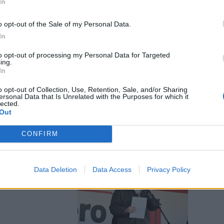
In
o opt-out of the Sale of my Personal Data.
In
tel di Salis,
to opt-out of processing my Personal Data for Targeted
ing.
gazione
In
o opt-out of Collection, Use, Retention, Sale, and/or Sharing
ersonal Data that Is Unrelated with the Purposes for which it
lected.
Out
CONFIRM
 Russa".
Data Deletion
Data Access
Privacy Policy
 e inchioda
stro