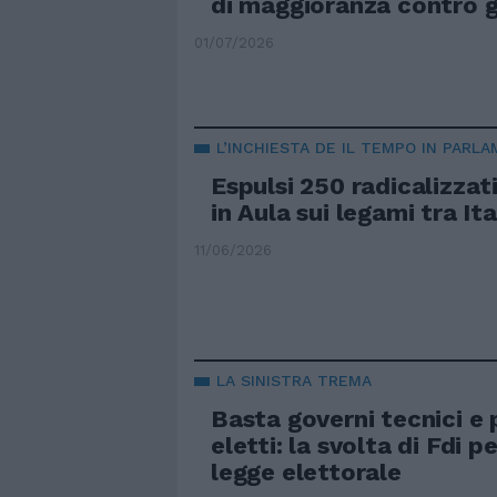
di maggioranza contro gl
01/07/2026
L’INCHIESTA DE IL TEMPO IN PARL
Espulsi 250 radicalizzat
in Aula sui legami tra It
11/06/2026
LA SINISTRA TREMA
Basta governi tecnici e
eletti: la svolta di Fdi p
legge elettorale