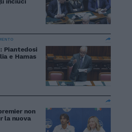
i inciuci
AMENTO
i: Piantedosi
alia e Hamas
 premier non
er la nuova