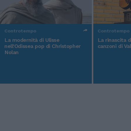
Controtempo
Controtempo
La modernità di Ulisse
La rinascita 
nell'Odissea pop di Christopher
canzoni di Va
Nolan