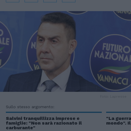
Foto: Lapresse
Sullo stesso argomento:
Salvini tranquillizza imprese e
"La guerra
famiglie: "Non sarà razionato il
mondo". I
carburante"