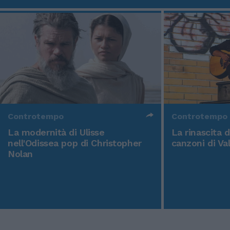
Controtempo
Controtempo
La modernità di Ulisse
La rinascita 
nell'Odissea pop di Christopher
canzoni di Va
Nolan