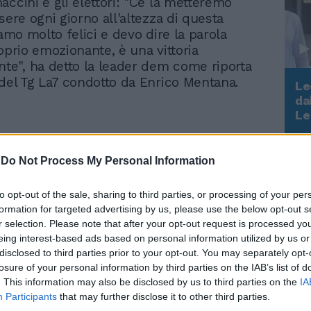
accini e gli elettori: "Ce la metteremo
sere ogni giorno all'altezza di questa
iamo molto felici e devo dire la parola
oprio emozionante, è una vittoria
e", ha detto la leader dem come riporta
 del Tg La7 condotto da Enrico Mentana.
Le
da
Rudy Giuliani a Come States?
Le
Trump, Meloni e la strategia
americana
-
Do Not Process My Personal Information
to opt-out of the sale, sharing to third parties, or processing of your per
formation for targeted advertising by us, please use the below opt-out s
Proiezioni e spoglio,
r selection. Please note that after your opt-out request is processed y
testa a testa in Umbria. In
eing interest-based ads based on personal information utilized by us or
Emilia-Romagna De
disclosed to third parties prior to your opt-out. You may separately opt-
Pascale dichiara vittoria
losure of your personal information by third parties on the IAB’s list of
. This information may also be disclosed by us to third parties on the
IA
Participants
that may further disclose it to other third parties.