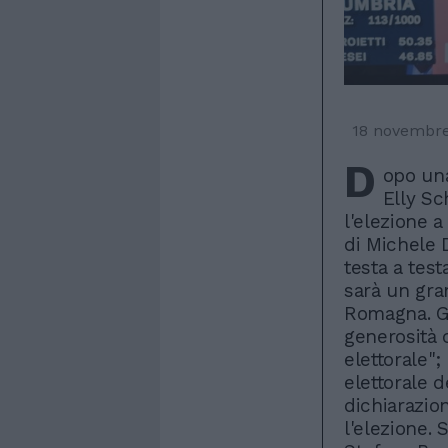
18 novembr
D
opo una 
Elly Sc
l'elezione 
di Michele 
testa a tes
sarà un gra
Romagna. Gr
generosità 
elettorale"
elettorale 
dichiarazio
l'elezione. 