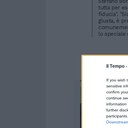
Stefano Bon
tutta per es
fiducia". "S
giusta, è pr
comunement
lo speciale
Il Tempo 
If you wish 
sensitive in
confirm you
continue se
information 
further disc
participants
Downstream 