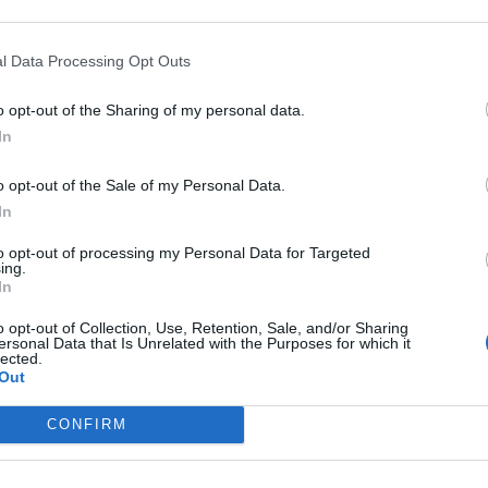
l Data Processing Opt Outs
utti gli emiliano-romagnoli. Un voto che
a forte fiducia rispetto a una politica che
o opt-out of the Sharing of my personal data.
 la nostra campagna elettorale, una
In
esta e mai arrogante,. Il dato di
one preoccupa, merita riflessione. Devo
o opt-out of the Sale of my Personal Data.
oscenza, a partire da Elly Schlein e
In
accini che mi hanno dato un sostegno
veva detto poco prima De Pascale. "In
to opt-out of processing my Personal Data for Targeted
ing.
a siamo stati duramente feriti in questo
In
o. È stato un anno e mezzo di
 politiche e di scontri, un dato
o opt-out of Collection, Use, Retention, Sale, and/or Sharing
ersonal Data that Is Unrelated with the Purposes for which it
per la nostra terra. Da questa campagna
lected.
eve finire la speculazione politica e deve
Out
a collaborazione istituzionale. Spero già
 giorni di incontrare la presidente del
CONFIRM
er un cambio di passo", ha aggiunto.