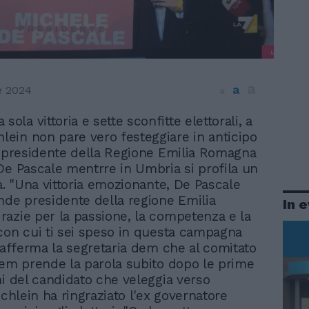
a
a
e 2024
a
sola vittoria e sette sconfitte elettorali, a
hlein non pare vero festeggiare in anticipo
a presidente della Regione Emilia Romagna
De Pascale mentrre in Umbria si profila un
ta. "Una vittoria emozionante, De Pascale
nde presidente della regione Emilia
In 
azie per la passione, la competenza e la
con cui ti sei speso in questa campagna
; afferma la segretaria dem che al comitato
dem prende la parola subito dopo le prime
ni del candidato che veleggia verso
Schlein ha ringraziato l'ex governatore