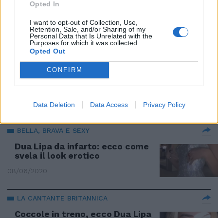
Opted In
Con Dua Lipa il megashow sul
web che rivoluziona i concerti
I want to opt-out of Collection, Use,
Retention, Sale, and/or Sharing of my
29/11/2020
Personal Data that Is Unrelated with the
Purposes for which it was collected.
Opted Out
CONFIRM
Il bacio di Dua Lipa fa impazzire i
fan
13/06/2020
Data Deletion
Data Access
Privacy Policy
BELLA, BRAVA E SEXY
Dua Lipa da infarto: ecco come
svela il look erotico
08/06/2020
LA CANTANTE BRITANNICA
Coccole in treno, ecco Dua Lipa