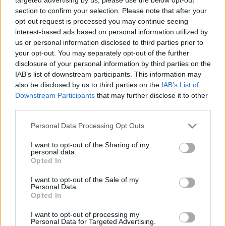
moda, quali sono le popstar
section to confirm your selection. Please note that after your
vittime del vintage
opt-out request is processed you may continue seeing
interest-based ads based on personal information utilized by
12/02/2022
us or personal information disclosed to third parties prior to
your opt-out. You may separately opt-out of the further
THE LOCKDOWN SESSION
disclosure of your personal information by third parties on the
IAB’s list of downstream participants. This information may
Elton John torna alle origini,
also be disclosed by us to third parties on the
IAB’s List of
perché sceglie i duetti da
Downstream Participants
that may further disclose it to other
session man
third parties.
27/10/2021
Personal Data Processing Opt Outs
POPSTAR
I want to opt-out of the Sharing of my
personal data.
Beyoncé a valanga su Dua Lipa e
Opted In
Billie Eilish. Così diventa la
regina dei Grammy
I want to opt-out of the Sale of my
Personal Data.
16/03/2021
Opted In
I want to opt-out of processing my
REGINA DEL POP
Personal Data for Targeted Advertising.