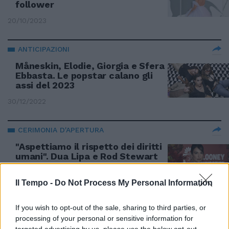
follower
20/10/2023
ANTICIPAZIONI
Måneskin, Elodie, Giorgia e Sfera
Ebbasta. Le popstar calano gli
assi del 2023
30/12/2022
CERIMONIA D'APERTURA
"Aspettiamo il rispetto dei diritti
umani". Dua Lipa e Rod Stewart
dicono no a Qatar 2022
15/11/2022
Il Tempo -
Do Not Process My Personal Information
If you wish to opt-out of the sale, sharing to third parties, or
MANIA RETRÒ
processing of your personal or sensitive information for
Le musicassette tornano di
targeted advertising by us, please use the below opt-out