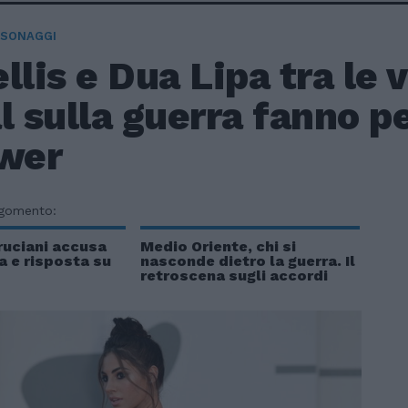
RSONAGGI
llis e Dua Lipa tra le v
l sulla guerra fanno p
ower
rgomento:
ruciani accusa
Medio Oriente, chi si
a e risposta su
nasconde dietro la guerra. Il
retroscena sugli accordi