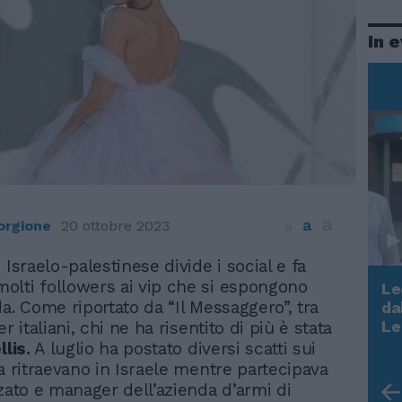
In 
a
a
orgione
20 ottobre 2023
a
o Israelo-palestinese divide i social e fa
olti followers ai vip che si espongono
Le
a. Come riportato da “Il Messaggero”, tra
da
Rudy Giuliani a Come States?
Le
er italiani, chi ne ha risentito di più è stata
Trump, Meloni e la strategia
llis.
A luglio ha postato diversi scatti sui
americana
la ritraevano in Israele mentre partecipava
nzato e manager dell’azienda d’armi di