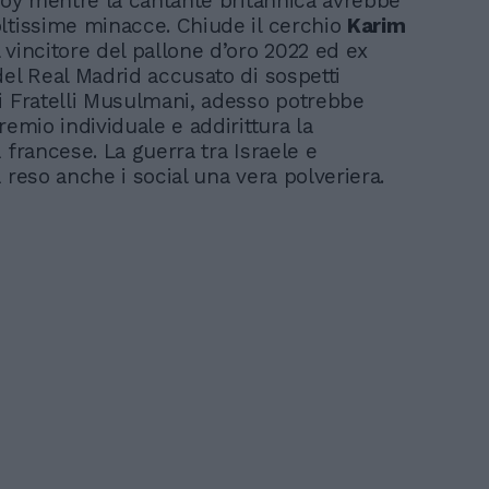
yboy mentre la cantante britannica avrebbe
ltissime minacce. Chiude il cerchio
Karim
il vincitore del pallone d’oro 2022 ed ex
del Real Madrid accusato di sospetti
i Fratelli Musulmani, adesso potrebbe
remio individuale e addirittura la
 francese. La guerra tra Israele e
 reso anche i social una vera polveriera.