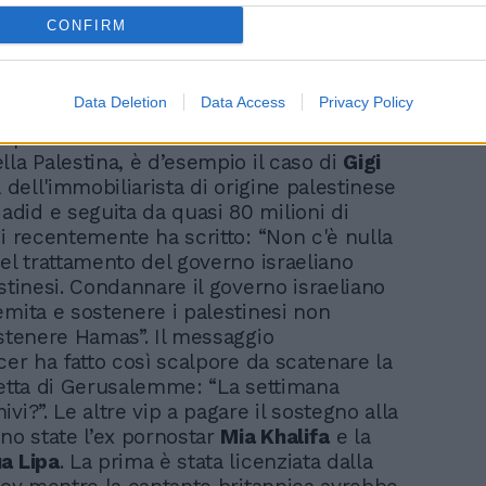
CONFIRM
Data Deletion
Data Access
Privacy Policy
isparmiato nemmeno chi si schiera a
lla Palestina, è d’esempio il caso di
Gigi
ia dell'immobiliarista di origine palestinese
id e seguita da quasi 80 milioni di
gi recentemente ha scritto: “Non c'è nulla
nel trattamento del governo israeliano
stinesi. Condannare il governo israeliano
emita e sostenere i palestinesi non
ostenere Hamas”. Il messaggio
cer ha fatto così scalpore da scatenare la
retta di Gerusalemme: “La settimana
vi?”. Le altre vip a pagare il sostegno alla
ono state l’ex pornostar
Mia Khalifa
e la
a Lipa
. La prima è stata licenziata dalla