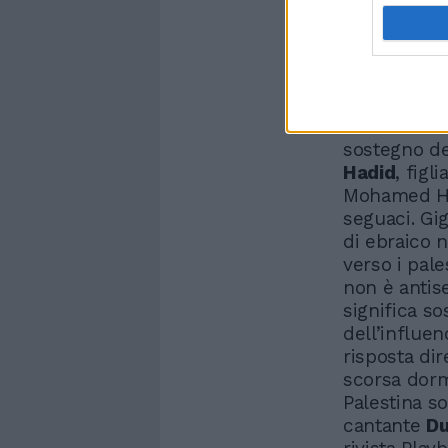
Non viene r
sostegno de
Hadid
, figl
Mohamed Had
seguaci. Gi
di ebraico 
verso i pale
non è antis
significa s
dell’influen
risposta di
scorsa dormi
Palestina s
cantante
Du