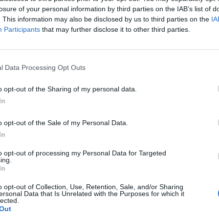
losure of your personal information by third parties on the IAB’s list of
del premio Oscar
Jamie Lee Curtis
,
Justin
. This information may also be disclosed by us to third parties on the
IA
o solo alcuni dei nomi coinvolti nella
Participants
that may further disclose it to other third parties.
l Data Processing Opt Outs
o opt-out of the Sharing of my personal data.
In
o opt-out of the Sale of my Personal Data.
Il Tempo è su WhatsApp:
In
il nuovo canale per
restare sempre
to opt-out of processing my Personal Data for Targeted
aggiornati | Iscriviti
ing.
In
o opt-out of Collection, Use, Retention, Sale, and/or Sharing
ersonal Data that Is Unrelated with the Purposes for which it
lected.
Out