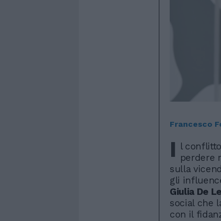
Francesco F
I
l conflitt
perdere m
sulla vicend
gli influenc
Giulia De Le
social che 
con il fida