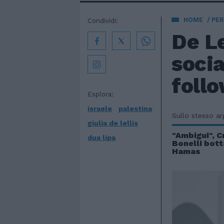
HOME
PE
Condividi:
De Le
socia
foll
Esplora:
israele
palestina
Sullo stesso a
giulia de lellis
"Ambigui", C
dua lipa
Bonelli bott
Hamas