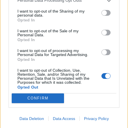
Personal Data Processing Opt Outs
Vucinic e Doni titolari alla porta
I want to opt-out of the Sharing of my
16/01/2011
personal data.
Opted In
I want to opt-out of the Sale of my
Personal Data.
Julio Sergio 5 L'ombra di Doni lo
Opted In
terrorizza.
I want to opt-out of processing my
09/01/2011
Personal Data for Targeted Advertising.
Opted In
I want to opt-out of Collection, Use,
Retention, Sale, and/or Sharing of my
Al Wolfsburg piace Vucinic
Personal Data that Is Unrelated with the
Genoa su Doni
Purposes for which it was collected.
Opted Out
09/01/2011
CONFIRM
Rivincita Doni prima dell'addio
Data Deletion
Data Access
Privacy Policy
24/12/2010