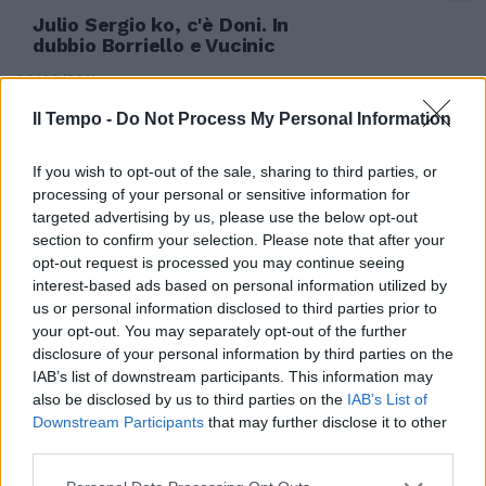
Julio Sergio ko, c'è Doni. In
dubbio Borriello e Vucinic
20/02/2011
Il Tempo -
Do Not Process My Personal Information
If you wish to opt-out of the sale, sharing to third parties, or
Doni va al Genoa, in cambio
arriva Eduardo
processing of your personal or sensitive information for
targeted advertising by us, please use the below opt-out
30/01/2011
section to confirm your selection. Please note that after your
opt-out request is processed you may continue seeing
interest-based ads based on personal information utilized by
us or personal information disclosed to third parties prior to
Doni 6 Non è tranquillo e
your opt-out. You may separately opt-out of the further
sarebbe sorprendente il
disclosure of your personal information by third parties on the
contrario vista la situazione.
IAB’s list of downstream participants. This information may
also be disclosed by us to third parties on the
IAB’s List of
23/01/2011
Downstream Participants
that may further disclose it to other
third parties.