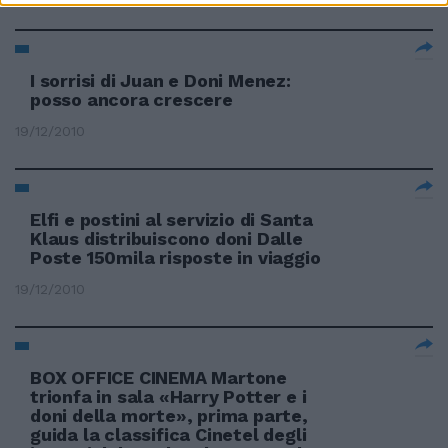
I sorrisi di Juan e Doni Menez:
posso ancora crescere
19/12/2010
Elfi e postini al servizio di Santa
Klaus distribuiscono doni Dalle
Poste 150mila risposte in viaggio
19/12/2010
BOX OFFICE CINEMA Martone
trionfa in sala «Harry Potter e i
doni della morte», prima parte,
guida la classifica Cinetel degli