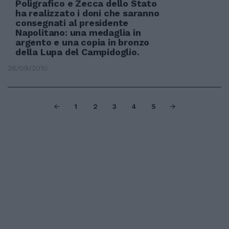
Poligrafico e Zecca dello Stato
ha realizzato i doni che saranno
consegnati al presidente
Napolitano: una medaglia in
argento e una copia in bronzo
della Lupa del Campidoglio.
26/09/2010
1
2
3
4
5