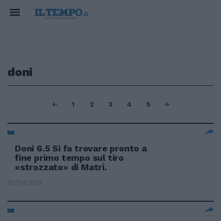
doni
1
2
3
4
5
Doni 6.5 Si fa trovare pronto a
fine primo tempo sul tiro
«strozzato» di Matri.
10/04/2011