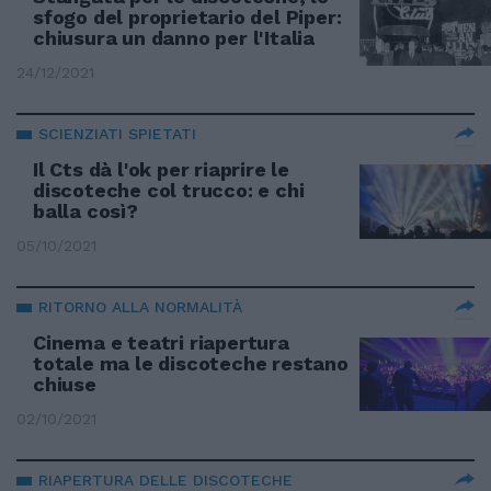
sfogo del proprietario del Piper:
chiusura un danno per l'Italia
24/12/2021
SCIENZIATI SPIETATI
Il Cts dà l'ok per riaprire le
discoteche col trucco: e chi
balla così?
05/10/2021
RITORNO ALLA NORMALITÀ
Cinema e teatri riapertura
totale ma le discoteche restano
chiuse
02/10/2021
RIAPERTURA DELLE DISCOTECHE