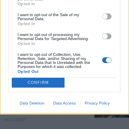
Opted In
DIETROFRONT
Il governo ha sbagliato, il mea
I want to opt-out of the Sale of my
Personal Data.
culpa di Costa sulle discoteche
Opted In
13/09/2021
I want to opt-out of processing my
Personal Data for Targeted Advertising.
Opted In
RISTORI INSUFFICIENTI
7mila euro a discoteca: il
I want to opt-out of Collection, Use,
Retention, Sale, and/or Sharing of my
sostegno dopo le chiusure è
Personal Data that Is Unrelated with the
imbarazzante. Scoppia il caos
Purposes for which it was collected.
Opted Out
26/07/2021
CONFIRM
TENSIONE CON DRAGHI
Razzismo su giovani e
Data Deletion
Data Access
Privacy Policy
discoteche. Salvini spara a zero
sul Governo: sì alle proteste
24/07/2021