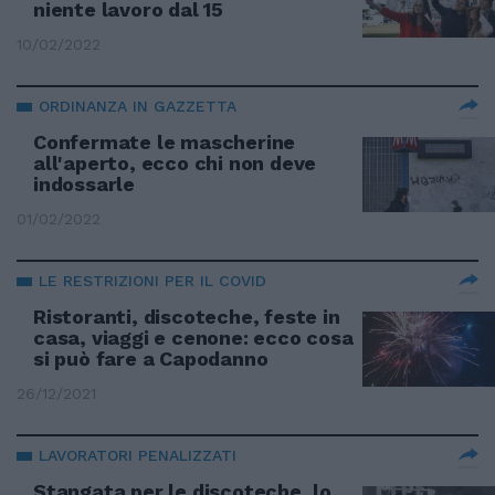
niente lavoro dal 15
10/02/2022
ORDINANZA IN GAZZETTA
Confermate le mascherine
all'aperto, ecco chi non deve
indossarle
01/02/2022
LE RESTRIZIONI PER IL COVID
Ristoranti, discoteche, feste in
casa, viaggi e cenone: ecco cosa
si può fare a Capodanno
26/12/2021
LAVORATORI PENALIZZATI
Stangata per le discoteche, lo