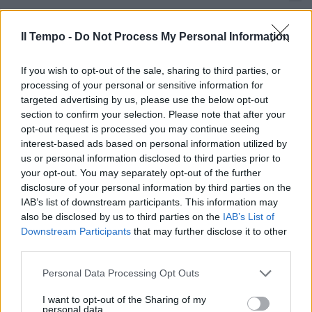
Salvini spara a zero sul "genio"
Franceschini: incompetente.
Il Tempo -
Do Not Process My Personal Information
Tensione alle stelle
22/09/2021
If you wish to opt-out of the sale, sharing to third parties, or
processing of your personal or sensitive information for
targeted advertising by us, please use the below opt-out
SARANNO SOLO UN BRUTTO RICORDO
section to confirm your selection. Please note that after your
I colori delle regioni andranno in
opt-out request is processed you may continue seeing
soffitta. Pressing per discoteche
interest-based ads based on personal information utilized by
e piste da sci
us or personal information disclosed to third parties prior to
your opt-out. You may separately opt-out of the further
19/09/2021
disclosure of your personal information by third parties on the
IAB’s list of downstream participants. This information may
SI TORNA A BALLARE
also be disclosed by us to third parties on the
IAB’s List of
Downstream Participants
that may further disclose it to other
C'è un giudice a Berlino! Riaprono
third parties.
i club senza mascherina e
distanziamento
Personal Data Processing Opt Outs
14/09/2021
I want to opt-out of the Sharing of my
personal data.