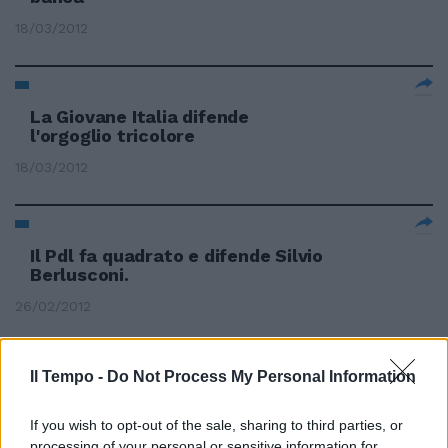
18/03/2012
La Giovane Italia difende
l'orgoglio tricolore
18/03/2012
Il Pdl fa quadrato e difende Silvio
Berlusconi.
26/02/2012
Il Tempo -
Do Not Process My Personal Information
Corsetti si difende: La Regina è
inattacabile
If you wish to opt-out of the sale, sharing to third parties, or
26/02/2012
processing of your personal or sensitive information for