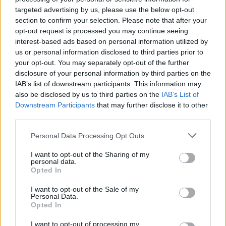
targeted advertising by us, please use the below opt-out
section to confirm your selection. Please note that after your
opt-out request is processed you may continue seeing
interest-based ads based on personal information utilized by
Grillo difende la casta dei
tassisti. E i "grillini" lo insultano
us or personal information disclosed to third parties prior to
your opt-out. You may separately opt-out of the further
22/01/2012
disclosure of your personal information by third parties on the
IAB’s list of downstream participants. This information may
also be disclosed by us to third parties on the
IAB’s List of
Downstream Participants
that may further disclose it to other
La Siae si difende: «Non
third parties.
vendiamo i nostri palazzi»
Personal Data Processing Opt Outs
22/01/2012
I want to opt-out of the Sharing of my
personal data.
Opted In
Il Colle si difende: «Qualcuno
I want to opt-out of the Sale of my
non vuole vedere i risparmi»
Personal Data.
Opted In
08/01/2012
I want to opt-out of processing my