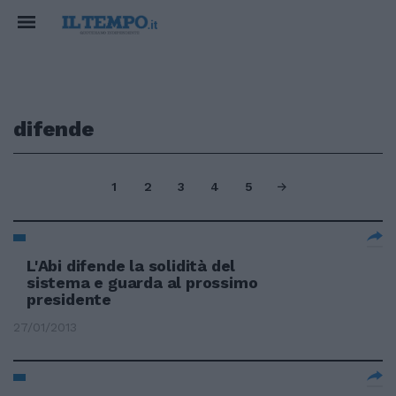
difende
1
2
3
4
5
L'Abi difende la solidità del
sistema e guarda al prossimo
presidente
27/01/2013