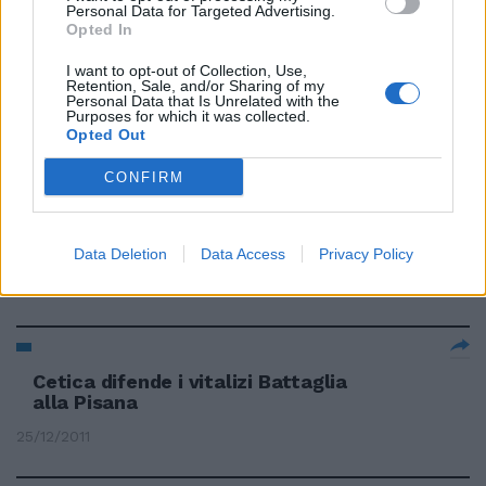
Personal Data for Targeted Advertising.
Opted In
Quel Pdl che difende 42 evasori
I want to opt-out of Collection, Use,
fiscali
Retention, Sale, and/or Sharing of my
Personal Data that Is Unrelated with the
08/01/2012
Purposes for which it was collected.
Opted Out
CONFIRM
Avvenire difende le esenzioni Ici
«Si colpisce l'impegno della
Chiesa»
Data Deletion
Data Access
Privacy Policy
31/12/2011
Cetica difende i vitalizi Battaglia
alla Pisana
25/12/2011