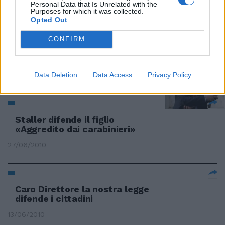
Personal Data that Is Unrelated with the
Purposes for which it was collected.
27/06/2010
Opted Out
CONFIRM
Berlusconi difende Brancher
Data Deletion
Data Access
Privacy Policy
27/06/2010
Staller difende il figlio
«Aggredito dai carabinieri»
27/06/2010
Caro Direttore la nostra legge
difende i cittadini
13/06/2010