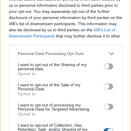
approvato quando al governo
us or personal information disclosed to third parties prior to
c'era la sinistra».
your opt-out. You may separately opt-out of the further
disclosure of your personal information by third parties on the
11/07/2010
IAB’s list of downstream participants. This information may
also be disclosed by us to third parties on the
IAB’s List of
Downstream Participants
that may further disclose it to other
third parties.
Liberamente si difende
«Abbiamo solo un leader ed è
Personal Data Processing Opt Outs
Silvio»
11/07/2010
I want to opt-out of the Sharing of my
personal data.
Opted In
I want to opt-out of the Sale of my
Personal Data.
Berlusconi attacca stampa e
Opted In
giudici
04/07/2010
I want to opt-out of processing my
Personal Data for Targeted Advertising.
Opted In
I want to opt-out of Collection, Use,
Retention, Sale, and/or Sharing of my
Niente panico