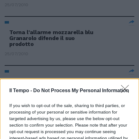
25/07/2010
Torna l'allarme mozzarella blu
Granarolo difende il suo
prodotto
25/07/2010
Taglio degli extracomunitari,
Petrucci difende la Figc
Il Tempo -
Do Not Process My Personal Information
11/07/2010
If you wish to opt-out of the sale, sharing to third parties, or
processing of your personal or sensitive information for
targeted advertising by us, please use the below opt-out
Silvio Berlusconi difende una
section to confirm your selection. Please note that after your
legge «sacrosanta» che «ricalca
opt-out request is processed you may continue seeing
un altro disegno di legge che fu
interest-based ads based on personal information utilized by