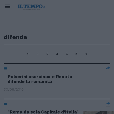
difende
1
2
3
4
5
Polverini «sorcina» e Renato
difende la romanità
30/09/2010
"Roma da sola Capitale d'Italia"