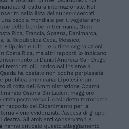
ntati e volantini di rivendicazione. L'Fbi
andato di cattura internazionale. Nel
nserito nella lista dei super-ricercati
una caccia mondiale per il vegetariano
ione delle bombe in Germania, Gran
osta Rica, Francia, Spagna, Danimarca,
lia, la Repubblica Ceca, Messico,
e Filippine e Cile. Le ultime segnalazioni
in Costa Rica, ma altri rapporti lo indicano
. L'inserimento di Daniel Andreas San Diego
dei terroristi più pericolosi insieme ai
Al Qaeda ha destato non poche perplessità
ne pubblica americana. L'ipotesi è un
 di rotta dell'Amministrazione Obama.
eliminato Osama Bin Laden, maggiore
è stata posta verso il cosiddetto terrorismo
 un rapporto del Dipartimento per la
nterna viene evidenziata l'ascesa di gruppi
i destra. Gli ambienti conservatori e
i hanno criticato questo atteggiamento