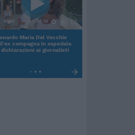
00:00
01:16
onardo Maria Del Vecchio
Terremoto, viene g
ll'ex compagna in ospedale.
video impressiona
 dichiarazioni ai giornalisti