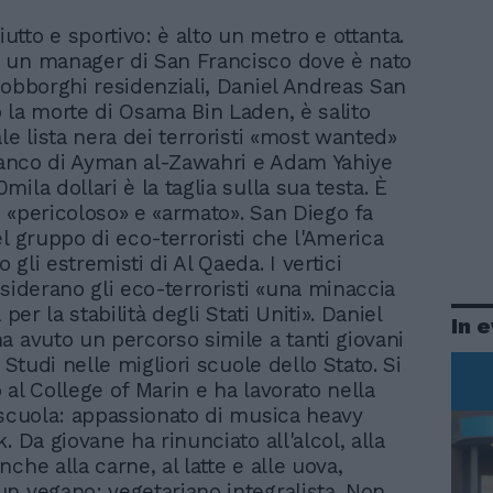
iutto e sportivo: è alto un metro e ottanta.
di un manager di San Francisco dove è nato
sobborghi residenziali, Daniel Andreas San
 la morte di Osama Bin Laden, è salito
le lista nera dei terroristi «most wanted»
fianco di Ayman al-Zawahri e Adam Yahiye
ila dollari è la taglia sulla sua testa. È
 «pericoloso» e «armato». San Diego fa
el gruppo di eco-terroristi che l'America
gli estremisti di Al Qaeda. I vertici
nsiderano gli eco-terroristi «una minaccia
 per la stabilità degli Stati Uniti». Daniel
In 
a avuto un percorso simile a tanti giovani
. Studi nelle migliori scuole dello Stato. Si
 al College of Marin e ha lavorato nella
 scuola: appassionato di musica heavy
. Da giovane ha rinunciato all'alcol, alla
che alla carne, al latte e alle uova,
n vegano: vegetariano integralista. Non