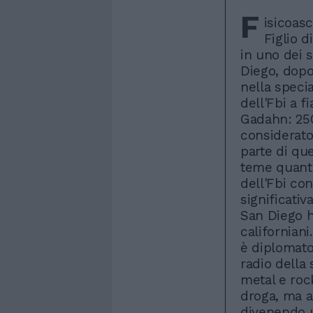
F
isicoasc
Figlio 
in uno dei 
Diego, dopo
nella specia
dell'Fbi a 
Gadahn: 250m
considerato
parte di qu
teme quanto 
dell'Fbi co
significativa
San Diego h
californiani
è diplomato
radio della
metal e rock
droga, ma an
divenendo u