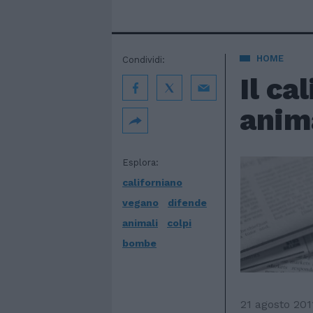
HOME
Condividi:
Il ca
anima
Esplora:
californiano
vegano
difende
animali
colpi
bombe
21 agosto 201