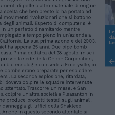
menti di pelle o altro materiale di origine
a scelta che ben presto lo ha portato ad
ai movimenti rivoluzionari che si battono
a degli animali. Esperto di computer si è
 in un perfetto dinamitardo mentre
Le
impiegato a tempo pieno in un'azienda a
da
 California. La sua prima azione è del 2003,
Rudy Giuliani a Come States?
Le
Trump, Meloni e la strategia
iel ha appena 25 anni. Due pipe bomb
americana
 casa. Prima dell'alba del 28 agosto, mise i
 presso la sede della Chiron Corporation,
 di biotecnologie con sede a Emeryville, in
 Le bombe erano preparate per esplodere
ersi. La seconda esplosione, ritardata,
bi doveva colpire le squadre intervenute
mo attentato. Trascorre un mese, e San
a colpire un'altra società a Pleasanton in
he produce prodotti testati sugli animali.
e danneggia gli uffici della Shakleee
. Anche in questo secondo attentato si