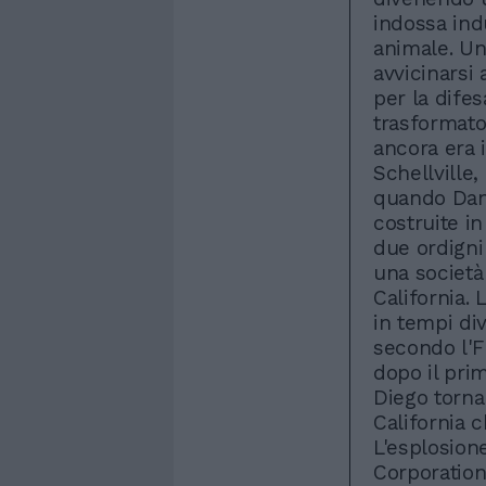
indossa indu
animale. Un
avvicinarsi 
per la difes
trasformato
ancora era 
Schellville,
quando Dan
costruite in
due ordigni
una società
California.
in tempi div
secondo l'F
dopo il pri
Diego torna 
California c
L'esplosion
Corporation