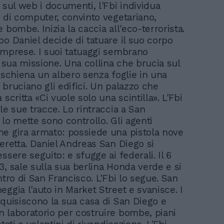
 sul web i documenti, l'Fbi individua
o di computer, convinto vegetariano,
 bombe. Inizia la caccia all'eco-terrorista.
po Daniel decide di tatuare il suo corpo
imprese. I suoi tatuaggi sembrano
a sua missione. Una collina che brucia sul
a schiena un albero senza foglie in una
 bruciano gli edifici. Un palazzo che
 scritta «Ci vuole solo una scintilla». L'Fbi
le sue tracce. Lo rintraccia a San
 lo mette sono controllo. Gli agenti
e gira armato: possiede una pistola nove
Beretta. Daniel Andreas San Diego si
ssere seguito: e sfugge ai federali. Il 6
3, sale sulla sua berlina Honda verde e si
ntro di San Francisco. L'Fbi lo segue. San
eggia l'auto in Market Street e svanisce. I
rquisiscono la sua casa di San Diego e
 laboratorio per costruire bombe, piani