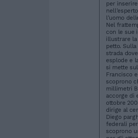
per inserire
nell'espert
l'uomo delle
Nel frattem
con le sue 
illustrare l
petto. Sull
strada dove
esplode e la
si mette sul
Francisco e
scoprono ch
millimetri 
accorge di e
ottobre 200
dirige al ce
Diego pargh
federali pe
scoprono un