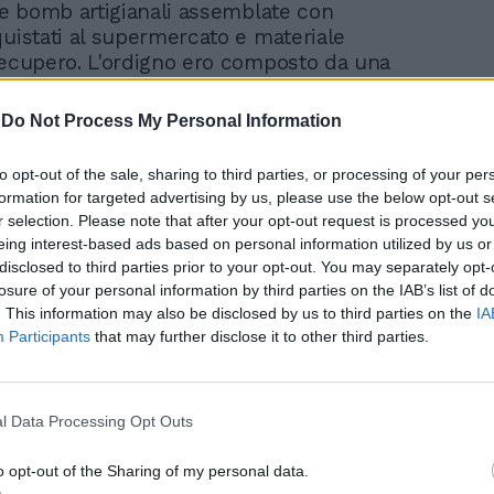
ipe bomb artigianali assemblate con
quistati al supermercato e materiale
recupero. L'ordigno ero composto da una
gelatina e componenti chimici di facile
. Per renderli più offensivi San Diego
-
Do Not Process My Personal Information
ito chiodi e schegge di vetro per
l'effetto devastante. Gli attentati però
to opt-out of the sale, sharing to third parties, or processing of your per
o vittime, né feriti e solo lievi danni alle
formation for targeted advertising by us, please use the below opt-out s
e azioni sono rivendicate dalla Brigata di
r selection. Please note that after your opt-out request is processed y
 degli animali. Le due società prese di mira
eing interest-based ads based on personal information utilized by us or
orti con altre multinazionali, in
disclosed to third parties prior to your opt-out. You may separately opt-
 la Huntigtdon Life Sciences con sede in
losure of your personal information by third parties on the IAB’s list of
presa di mira da gruppi di eco-terroristi
. This information may also be disclosed by us to third parties on the
IA
Participants
that may further disclose it to other third parties.
 appoggiano le azione dinamitarde
 California. La Huntingdon Life Sciences,
1952, fu collegata alla crudeltà verso gli
a fine del 1990 quando un video ha
l Data Processing Opt Outs
dipendenti che tenevano un cucciolo
il collo e ripetutamente lo prendevano a
o opt-out of the Sharing of my personal data.
ccia. Undici di loro furono condannati per