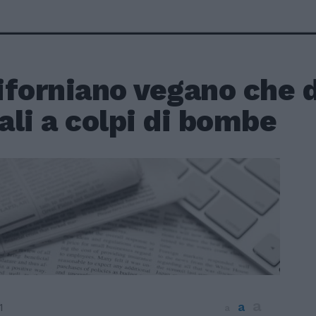
liforniano vegano che 
li a colpi di bombe
a
a
1
a