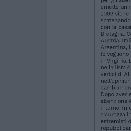
per gli atte
emette un m
2009 viene i
scatenando 
con la pass
Bretagna, C
Austria, Ita
Argentina, l
lo vogliono 
in Virginia
nella lista 
vertici di 
nell'opinio
cambiamento
Dopo aver 
attenzione 
interno. In
sicurezza i
estremisti d
repubblican