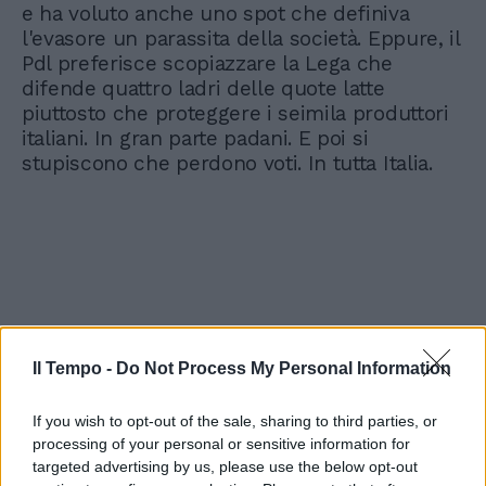
e ha voluto anche uno spot che definiva
l'evasore un parassita della società. Eppure, il
Pdl preferisce scopiazzare la Lega che
difende quattro ladri delle quote latte
piuttosto che proteggere i seimila produttori
italiani. In gran parte padani. E poi si
stupiscono che perdono voti. In tutta Italia.
Il Tempo -
Do Not Process My Personal Information
If you wish to opt-out of the sale, sharing to third parties, or
processing of your personal or sensitive information for
targeted advertising by us, please use the below opt-out