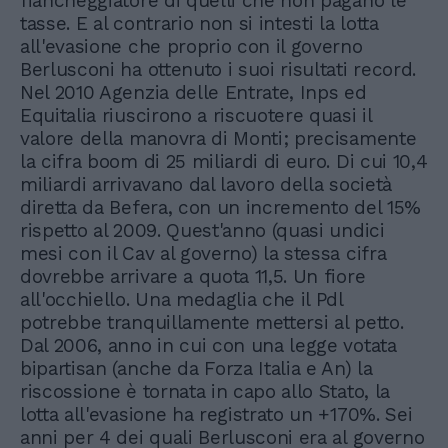
fiancheggiatore di quelli che non pagano le
tasse. E al contrario non si intesti la lotta
all'evasione che proprio con il governo
Berlusconi ha ottenuto i suoi risultati record.
Nel 2010 Agenzia delle Entrate, Inps ed
Equitalia riuscirono a riscuotere quasi il
valore della manovra di Monti; precisamente
la cifra boom di 25 miliardi di euro. Di cui 10,4
miliardi arrivavano dal lavoro della società
diretta da Befera, con un incremento del 15%
rispetto al 2009. Quest'anno (quasi undici
mesi con il Cav al governo) la stessa cifra
dovrebbe arrivare a quota 11,5. Un fiore
all'occhiello. Una medaglia che il Pdl
potrebbe tranquillamente mettersi al petto.
Dal 2006, anno in cui con una legge votata
bipartisan (anche da Forza Italia e An) la
riscossione è tornata in capo allo Stato, la
lotta all'evasione ha registrato un +170%. Sei
anni per 4 dei quali Berlusconi era al governo