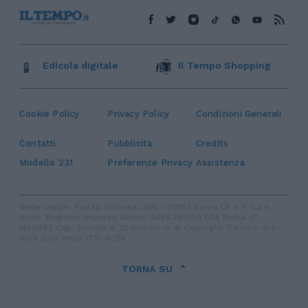
Edicola digitale
Il Tempo Shopping
Cookie Policy
Privacy Policy
Condizioni Generali
Contatti
Pubblicità
Credits
Modello 231
Preferenze Privacy
Assistenza
Sede legale: Piazza Colonna, 366 - 00187 Roma CF e P. Iva e
Iscriz. Registro Imprese Roma: 13486391009 REA Roma n°
1450962 Cap. Sociale € 25.000,00 i.v. © Copyright IlTempo. Srl -
ISSN (sito web): 1721-4084
TORNA SU