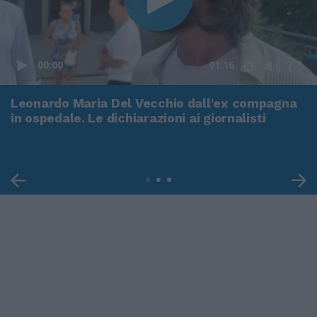
00:00
01:16
Leonardo Maria Del Vecchio dall'ex compagna
in ospedale. Le dichiarazioni ai giornalisti