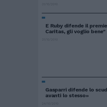
31/10/2010
E Ruby difende il premi
Caritas, gli voglio bene"
31/10/2010
Gasparri difende lo scu
avanti lo stesso»
24/10/2010