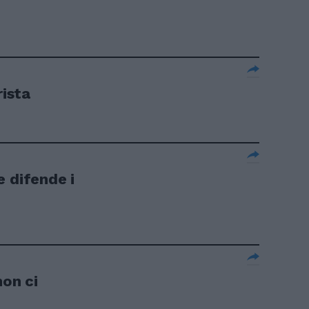
rista
e difende i
non ci