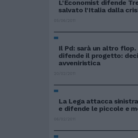
L'Economist difende Tr
salvato l'Italia dalla cris
05/06/2011
Il Pd: sarà un altro flop
difende il progetto: dec
avveniristica
20/02/2011
La Lega attacca sinistra
e difende le piccole e 
06/02/2011