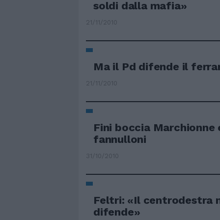
soldi dalla mafia»
21/11/2010
Ma il Pd difende il ferra
21/11/2010
Fini boccia Marchionne 
fannulloni
31/10/2010
Feltri: «Il centrodestra 
difende»