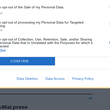
o opt-out of the Sale of my Personal Data.
In
to opt-out of processing my Personal Data for Targeted
ing.
In
o opt-out of Collection, Use, Retention, Sale, and/or Sharing
"È operoso e
ersonal Data that Is Unrelated with the Purposes for which it
lected.
Out
CONFIRM
Data Deletion
Data Access
Privacy Policy
 «Mai preso