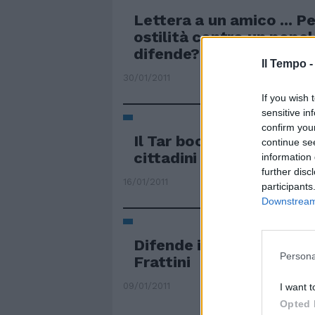
Lettera a un amico ... P
ostilità contro un popol
difende?
Il Tempo 
30/01/2011
If you wish 
sensitive in
confirm you
Il Tar boccia il Comune e
continue se
cittadini
information 
further disc
16/01/2011
participants
Downstream 
Difende i cristiani. Min
Persona
Frattini
09/01/2011
I want t
Opted 