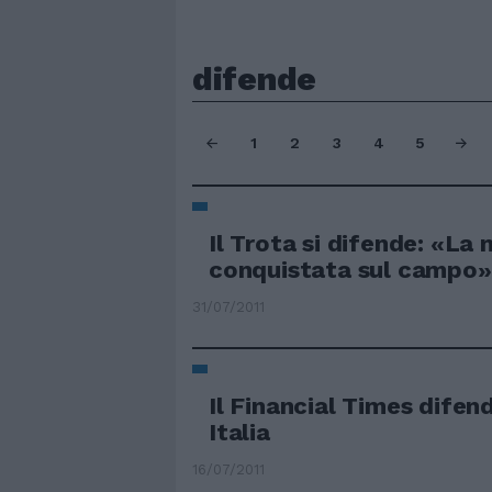
difende
1
2
3
4
5
Il Trota si difende: «La 
conquistata sul campo»
31/07/2011
Il Financial Times difen
Italia
16/07/2011