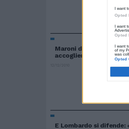
I want t
Opted 
I want 
Advertis
Opted 
I want t
Maroni difende il Nord 
of my P
accogliente"
was col
Opted 
12/12/2010
E Lombardo si difende: