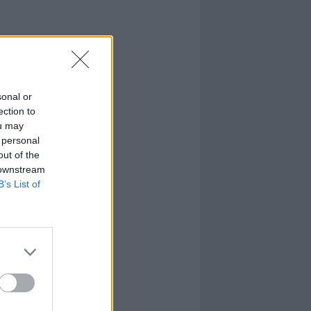
sonal or
ection to
ou may
 personal
out of the
 downstream
B’s List of