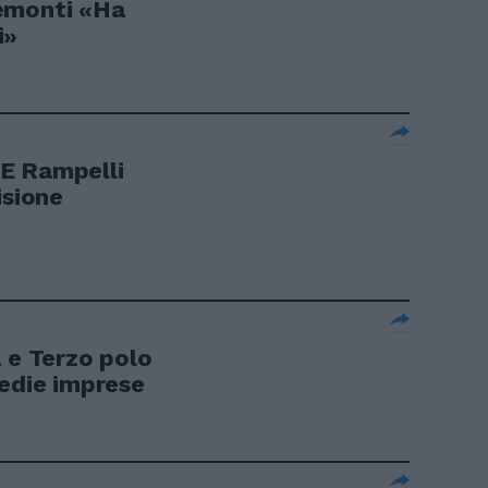
emonti «Ha
i»
. E Rampelli
isione
 e Terzo polo
medie imprese