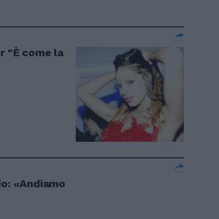
er "È come la
do: «Andiamo