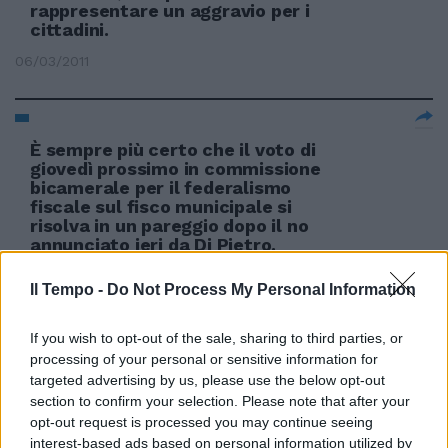
rappresentare un aggravio per i
cittadini.
06/03/2011
È sempre più certo che il voto di
giovedì prossimo in commissione
bicamerale per il federalismo
fiscale sul fisco municipale si
risolva in un pareggio dopo il no
annunciato ieri da Di Pietro.
06/02/2011
Il Tempo -
Do Not Process My Personal Information
If you wish to opt-out of the sale, sharing to third parties, or
processing of your personal or sensitive information for
Saviano scopre rifiuti di
targeted advertising by us, please use the below opt-out
trent'anni fa
section to confirm your selection. Please note that after your
28/11/2010
opt-out request is processed you may continue seeing
interest-based ads based on personal information utilized by