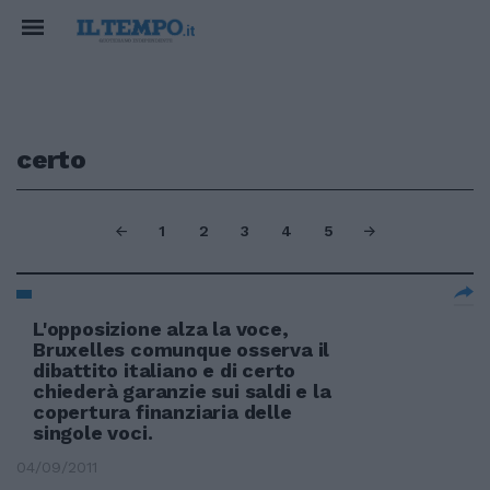
certo
1
2
3
4
5
L'opposizione alza la voce,
Bruxelles comunque osserva il
dibattito italiano e di certo
chiederà garanzie sui saldi e la
copertura finanziaria delle
singole voci.
04/09/2011