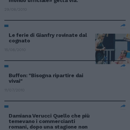
mondo ufficiale» getta via.
29/08/2010
Le ferie di Gianfry rovinate dal
cognato
15/08/2010
Buffon: "Bisogna ripartire dai
vivai"
11/07/2010
Damiana Verucci Quello che più
temevano i commercianti
romani, dopo una stagione non