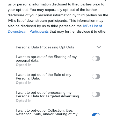
us or personal information disclosed to third parties prior to
your opt-out. You may separately opt-out of the further
Quando Federico Felini girava
disclosure of your personal information by third parties on the
quella che sarebbe diventata
IAB’s list of downstream participants. This information may
una scena di culto, non
also be disclosed by us to third parties on the
IAB’s List of
immaginava certo il successo
Downstream Participants
that may further disclose it to other
che avrebbe avuto quella
third parties.
pellicola.
Personal Data Processing Opt Outs
24/10/2010
I want to opt-out of the Sharing of my
personal data.
Opted In
Certo il 3-0 Serbi rischiano
l'esclusione
I want to opt-out of the Sale of my
Personal Data.
Opted In
17/10/2010
I want to opt-out of processing my
Personal Data for Targeted Advertising.
Opted In
Con i tempi biblici di Roma,
soprattutto in campo
I want to opt-out of Collection, Use,
Retention, Sale, and/or Sharing of my
urbanistico, non è certo facile