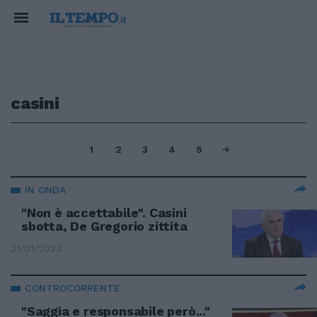
casini
1
2
3
4
5
IN ONDA
"Non è accettabile". Casini
sbotta, De Gregorio zittita
21/01/2023
CONTROCORRENTE
"Saggia e responsabile però..."