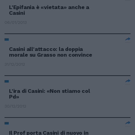
L'Epifania è «vietata» anche a
Casini
06/01/2013
Casini all'attacco: la doppia
morale su Grasso non convince
31/12/2012
L'ira di Casini: «Non stiamo col
Pd»
30/12/2012
Il Prof porta Casini di nuovo in