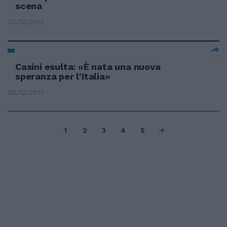
scena
30/12/2012
Casini esulta: «È nata una nuova
speranza per l'Italia»
30/12/2012
1
2
3
4
5