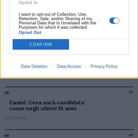
Opted In
I want to opt-out of Collection, Use,
Retention, Sale, and/or Sharing of my
Il Codacons contro l'Udc e Casini
Personal Data that Is Unrelated with the
Purposes for which it was collected.
27/01/2013
Opted Out
CONFIRM
Il primo ad arrivare è Pier
Ferdinando Casini.
Data Deletion
Data Access
Privacy Policy
20/01/2013
Casini: Cesa sarà candidato
come negli ultimi 15 anni
13/01/2013