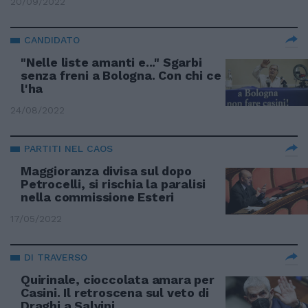
20/09/2022
CANDIDATO
"Nelle liste amanti e..." Sgarbi
senza freni a Bologna. Con chi ce
l'ha
24/08/2022
PARTITI NEL CAOS
Maggioranza divisa sul dopo
Petrocelli, si rischia la paralisi
nella commissione Esteri
17/05/2022
DI TRAVERSO
Quirinale, cioccolata amara per
Casini. Il retroscena sul veto di
Draghi a Salvini