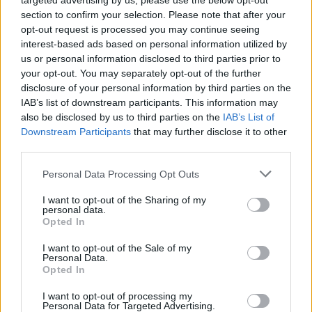
targeted advertising by us, please use the below opt-out
15/09/2019
section to confirm your selection. Please note that after your
opt-out request is processed you may continue seeing
interest-based ads based on personal information utilized by
IN BARCA
us or personal information disclosed to third parties prior to
Vacanza d'amore per Casini con
your opt-out. You may separately opt-out of the further
la fidanzata colombiana sosia
disclosure of your personal information by third parties on the
della Carfagna
IAB’s list of downstream participants. This information may
also be disclosed by us to third parties on the
IAB’s List of
10/09/2017
Downstream Participants
that may further disclose it to other
third parties.
Personal Data Processing Opt Outs
Casini: Con Monti scelta
sbagliata
I want to opt-out of the Sharing of my
personal data.
07/04/2013
Opted In
I want to opt-out of the Sale of my
Personal Data.
Opted In
Monti e Casini separati in casa
I want to opt-out of processing my
28/01/2013
Personal Data for Targeted Advertising.