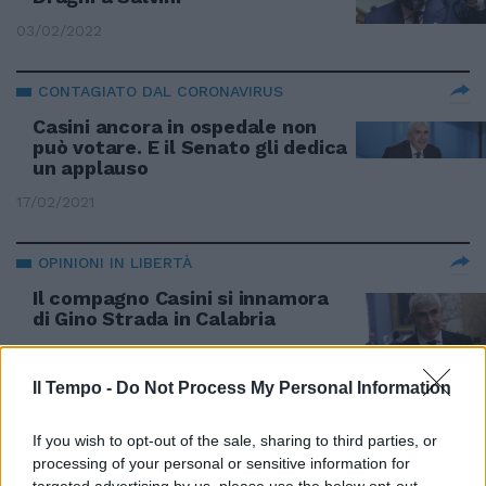
03/02/2022
CONTAGIATO DAL CORONAVIRUS
Casini ancora in ospedale non
può votare. E il Senato gli dedica
un applauso
17/02/2021
OPINIONI IN LIBERTÀ
Il compagno Casini si innamora
di Gino Strada in Calabria
10/11/2020
Il Tempo -
Do Not Process My Personal Information
IN SENATO
If you wish to opt-out of the sale, sharing to third parties, or
Gaffe Casellati, come chiama
processing of your personal or sensitive information for
Salvini