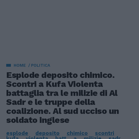
HOME
POLITICA
Esplode deposito chimico.
Scontri a Kufa Violenta
battaglia tra le milizie di Al
Sadr e le truppe della
coalizione. Al sud ucciso un
soldato inglese
esplode
deposito
chimico
scontri
kufa
violenta
batt
a
milizie
sadr