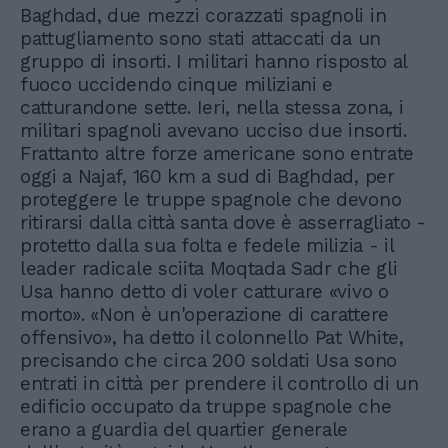
Baghdad, due mezzi corazzati spagnoli in
pattugliamento sono stati attaccati da un
gruppo di insorti. I militari hanno risposto al
fuoco uccidendo cinque miliziani e
catturandone sette. Ieri, nella stessa zona, i
militari spagnoli avevano ucciso due insorti.
Frattanto altre forze americane sono entrate
oggi a Najaf, 160 km a sud di Baghdad, per
proteggere le truppe spagnole che devono
ritirarsi dalla città santa dove è asserragliato -
protetto dalla sua folta e fedele milizia - il
leader radicale sciita Moqtada Sadr che gli
Usa hanno detto di voler catturare «vivo o
morto». «Non è un'operazione di carattere
offensivo», ha detto il colonnello Pat White,
precisando che circa 200 soldati Usa sono
entrati in città per prendere il controllo di un
edificio occupato da truppe spagnole che
erano a guardia del quartier generale