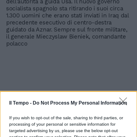
dell'autorità a guida Usa. Il nuovo governo
socialista spagnolo sta ritirando i suoi circa
1.300 uomini che erano stati inviati in Iraq dal
precedente esecutivo di centro-destra
guidato da Aznar. Sempre sul fronte militare,
il generale Mieczyslaw Bieniek, comandante
polacco
Il Tempo -
Do Not Process My Personal Information
If you wish to opt-out of the sale, sharing to third parties, or
processing of your personal or sensitive information for
targeted advertising by us, please use the below opt-out
section to confirm your selection. Please note that after your