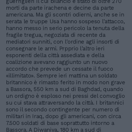
guerriglieri il cui bilancio è stato di oltre 270
morti da parte irachena e decine da parte
americana. Ma gli scontri odierni, anche se in
serata le truppe Usa hanno sospeso l'attacco,
hanno messo in serio pericolo la tenuta della
fragile tregua, negoziata di recente da
mediatori sunniti, con l'ordine agli insorti di
consegnare le armi. Prpprio l'altro ieri
esponenti della città assediata e della
coalizione avevano raggiunto un nuovo
accordo che prevede un cessate il fuoco
«illimitato». Sempre ieri mattina un soldato
britannico è rimasto ferito in modo non grave
a Bassora, 550 km a sud di Baghdad, quando
un ordigno è esploso nei pressi del convoglio
su cui stava attraversando la città. I britannici
sono il secondo contingente per numero di
militari in Iraq, dopo gli americani, con circa
7.500 soldati di base soprattutto intorno a
Bassora. A Diwaniya, 180 km a sud di