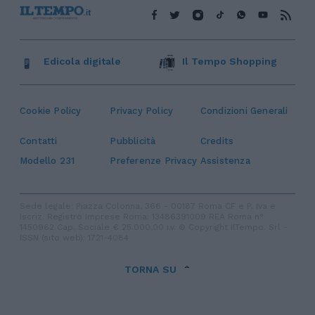
Edicola digitale
Il Tempo Shopping
Cookie Policy
Privacy Policy
Condizioni Generali
Contatti
Pubblicità
Credits
Modello 231
Preferenze Privacy
Assistenza
Sede legale: Piazza Colonna, 366 - 00187 Roma CF e P. Iva e
Iscriz. Registro Imprese Roma: 13486391009 REA Roma n°
1450962 Cap. Sociale € 25.000,00 i.v. © Copyright IlTempo. Srl -
ISSN (sito web): 1721-4084
TORNA SU