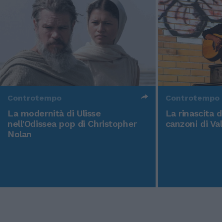
Controtempo
Controtempo
La modernità di Ulisse
La rinascita 
nell'Odissea pop di Christopher
canzoni di Va
Nolan