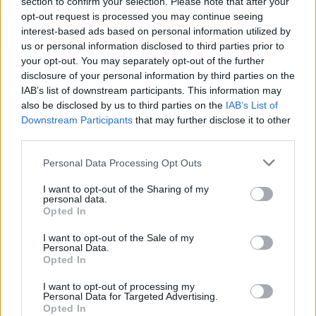
section to confirm your selection. Please note that after your
opt-out request is processed you may continue seeing
interest-based ads based on personal information utilized by
Parla Bernanke e alimenta il
us or personal information disclosed to third parties prior to
caos
your opt-out. You may separately opt-out of the further
disclosure of your personal information by third parties on the
27/08/2011
IAB’s list of downstream participants. This information may
also be disclosed by us to third parties on the
IAB’s List of
Downstream Participants
that may further disclose it to other
third parties.
Crescono gli stipendi dei
banchieri
Personal Data Processing Opt Outs
19/06/2011
I want to opt-out of the Sharing of my
personal data.
Opted In
I want to opt-out of the Sale of my
Super bonus, i banchieri violano
Personal Data.
la Ue
Opted In
08/05/2011
I want to opt-out of processing my
Personal Data for Targeted Advertising.
Opted In