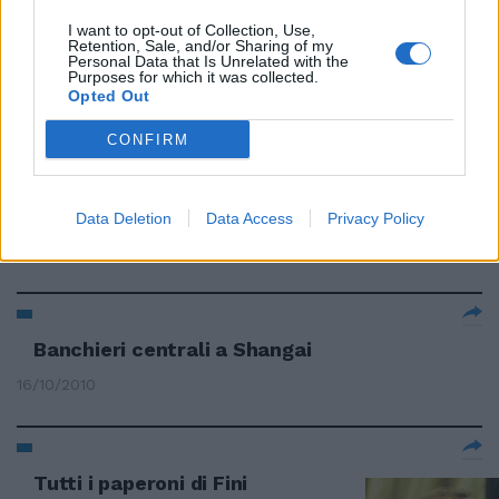
I want to opt-out of Collection, Use,
Banchieri divisi sulla
Retention, Sale, and/or Sharing of my
patrimoniale
Personal Data that Is Unrelated with the
Purposes for which it was collected.
06/02/2011
Opted Out
CONFIRM
L'amnesia del Ft sui bonus ai
banchieri
Data Deletion
Data Access
Privacy Policy
30/10/2010
Banchieri centrali a Shangai
16/10/2010
Tutti i paperoni di Fini