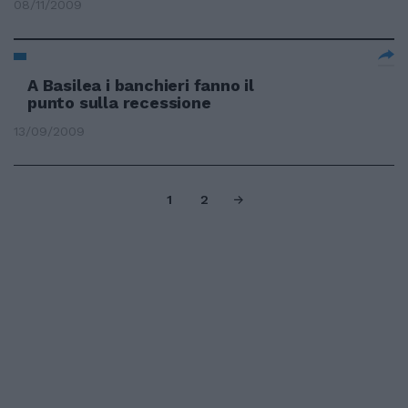
08/11/2009
A Basilea i banchieri fanno il
punto sulla recessione
13/09/2009
1
2