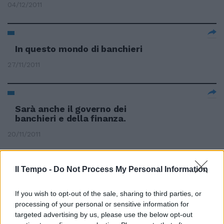
04/12/2011
In questo mondo di banchieri
27/11/2011
Sarà anche il governo dei
banchieri e della finanza.
20/11/2011
Il Tempo -
Do Not Process My Personal Information
Goldman Sachs scuola di
banchieri che diventano leader
If you wish to opt-out of the sale, sharing to third parties, or
di Stati e istituzioni
processing of your personal or sensitive information for
13/11/2011
targeted advertising by us, please use the below opt-out