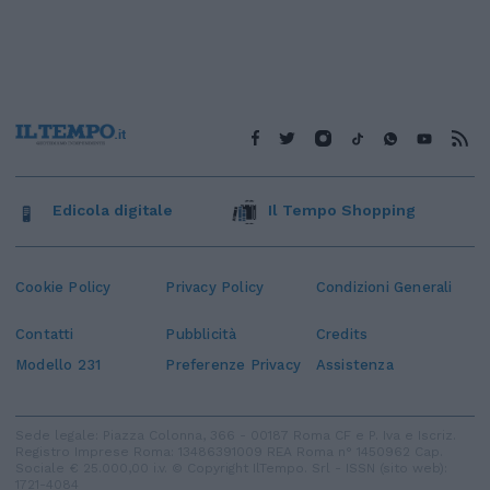
Edicola digitale
Il Tempo Shopping
Cookie Policy
Privacy Policy
Condizioni Generali
Contatti
Pubblicità
Credits
Modello 231
Preferenze Privacy
Assistenza
Sede legale: Piazza Colonna, 366 - 00187 Roma CF e P. Iva e Iscriz.
Registro Imprese Roma: 13486391009 REA Roma n° 1450962 Cap.
Sociale € 25.000,00 i.v. © Copyright IlTempo. Srl - ISSN (sito web):
1721-4084