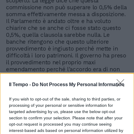
scoperto. La legge dice che questa
commissione non può superare lo 0,5% della
somma effettivamente messa a disposizione.
Il Parlamento è andato oltre e ha voluto
chiarire che se anche ci fosse stato questo
0,5%, quella clausola sarebbe nulla. Le
banche ritengono che questo ulteriore
provvedimento è ingiusto perché mette in
difficoltà i loro patrimoni. Il governo ha preso
il provvedimento nel proprio maxi
emendamento perché l'accordo era di non
togliere né aggiungere nulla al testo che era
stato approvato in Commissione. Noi siamo
Il Tempo -
Do Not Process My Personal Information
stati il veicolo di un'istanza parlamentare,
cosa che dobbiamo fare perché siamo un
If you wish to opt-out of the sale, sharing to third parties, or
governo che ha una legittimazione solo ci
processing of your personal or sensitive information for
viene mantenuta la fiducia in Parlamento». Si
targeted advertising by us, please use the below opt-out
muove anche il Codacons, che ha presentato
section to confirm your selection. Please note that after your
un esposto alla Procura della Repubblica di
opt-out request is processed you may continue seeing
Roma per capire come gli istituti di credito
interest-based ads based on personal information utilized by