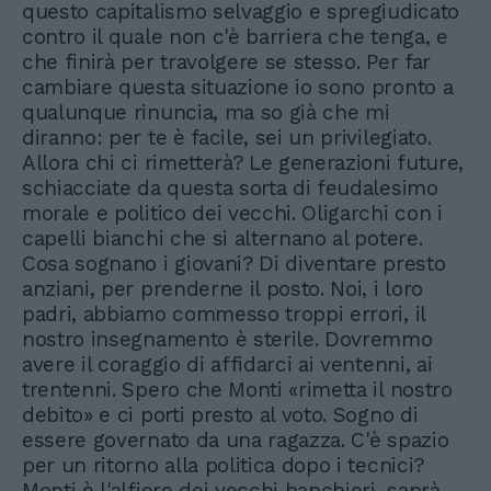
questo capitalismo selvaggio e spregiudicato
contro il quale non c'è barriera che tenga, e
che finirà per travolgere se stesso. Per far
cambiare questa situazione io sono pronto a
qualunque rinuncia, ma so già che mi
diranno: per te è facile, sei un privilegiato.
Allora chi ci rimetterà? Le generazioni future,
schiacciate da questa sorta di feudalesimo
morale e politico dei vecchi. Oligarchi con i
capelli bianchi che si alternano al potere.
Cosa sognano i giovani? Di diventare presto
anziani, per prenderne il posto. Noi, i loro
padri, abbiamo commesso troppi errori, il
nostro insegnamento è sterile. Dovremmo
avere il coraggio di affidarci ai ventenni, ai
trentenni. Spero che Monti «rimetta il nostro
debito» e ci porti presto al voto. Sogno di
essere governato da una ragazza. C'è spazio
per un ritorno alla politica dopo i tecnici?
Monti è l'alfiere dei vecchi banchieri, saprà