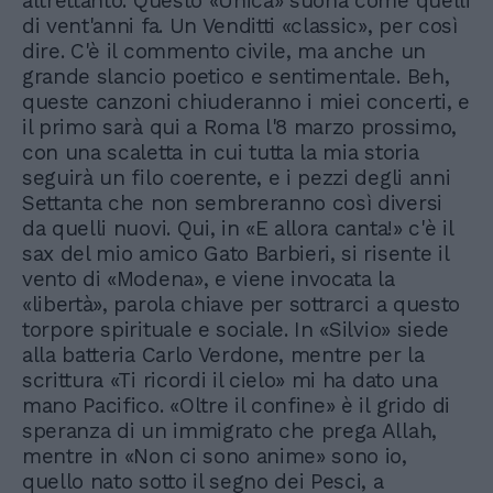
altrettanto. Questo «Unica» suona come quelli
di vent'anni fa. Un Venditti «classic», per così
dire. C'è il commento civile, ma anche un
grande slancio poetico e sentimentale. Beh,
queste canzoni chiuderanno i miei concerti, e
il primo sarà qui a Roma l'8 marzo prossimo,
con una scaletta in cui tutta la mia storia
seguirà un filo coerente, e i pezzi degli anni
Settanta che non sembreranno così diversi
da quelli nuovi. Qui, in «E allora canta!» c'è il
sax del mio amico Gato Barbieri, si risente il
vento di «Modena», e viene invocata la
«libertà», parola chiave per sottrarci a questo
torpore spirituale e sociale. In «Silvio» siede
alla batteria Carlo Verdone, mentre per la
scrittura «Ti ricordi il cielo» mi ha dato una
mano Pacifico. «Oltre il confine» è il grido di
speranza di un immigrato che prega Allah,
mentre in «Non ci sono anime» sono io,
quello nato sotto il segno dei Pesci, a