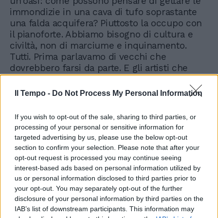
un'oasi: come possono pensare di gettare le
immondizie in una cava di tufo soprastante
una falda acquifera? Piuttosto la occupo con
il pianoforte. Abbiamo bisogno di cultura e
civiltà, non di marciume e inquinamento.
Tutti. Prima parlavamo di vecchi che
dovrebbero farsi da parte. E gli artisti che
annunciano il ritiro? Fossati, Vasco... Mah, se
un cantante dichiara di voler andare in
Il Tempo -
Do Not Process My Personal Information
pensione per ragioni personali o per una crisi
d'ispirazione, lo trovo rispettabe. Ma in certi
If you wish to opt-out of the sale, sharing to third parties, or
casi...Come diceva Moretti? «Mi si nota di più
processing of your personal or sensitive information for
se non vengo o se me ne sto in disparte?».
targeted advertising by us, please use the below opt-out
Ecco.
section to confirm your selection. Please note that after your
opt-out request is processed you may continue seeing
interest-based ads based on personal information utilized by
us or personal information disclosed to third parties prior to
your opt-out. You may separately opt-out of the further
disclosure of your personal information by third parties on the
IAB’s list of downstream participants. This information may