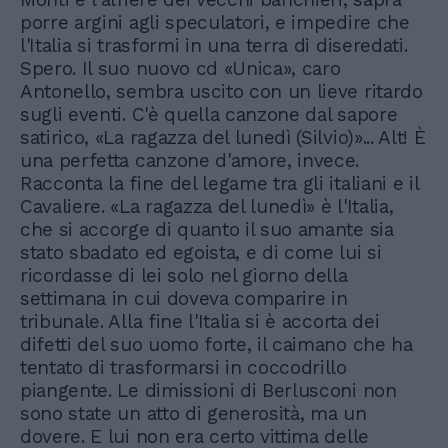
porre argini agli speculatori, e impedire che
l'Italia si trasformi in una terra di diseredati.
Spero. Il suo nuovo cd «Unica», caro
Antonello, sembra uscito con un lieve ritardo
sugli eventi. C'è quella canzone dal sapore
satirico, «La ragazza del lunedì (Silvio)»... Alt! È
una perfetta canzone d'amore, invece.
Racconta la fine del legame tra gli italiani e il
Cavaliere. «La ragazza del lunedì» è l'Italia,
che si accorge di quanto il suo amante sia
stato sbadato ed egoista, e di come lui si
ricordasse di lei solo nel giorno della
settimana in cui doveva comparire in
tribunale. Alla fine l'Italia si è accorta dei
difetti del suo uomo forte, il caimano che ha
tentato di trasformarsi in coccodrillo
piangente. Le dimissioni di Berlusconi non
sono state un atto di generosità, ma un
dovere. E lui non era certo vittima delle