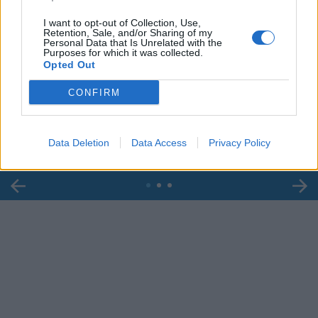
I want to opt-out of Collection, Use,
Retention, Sale, and/or Sharing of my
Personal Data that Is Unrelated with the
Purposes for which it was collected.
Opted Out
00:00
01:16
CONFIRM
Leonardo Maria Del Vecchio dall'ex compagna
in ospedale. Le dichiarazioni ai giornalisti
Data Deletion
Data Access
Privacy Policy