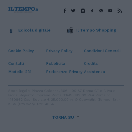
Edicola digitale
Il Tempo Shopping
Cookie Policy
Privacy Policy
Condizioni Generali
Contatti
Pubblicità
Credits
Modello 231
Preferenze Privacy
Assistenza
Sede legale: Piazza Colonna, 366 - 00187 Roma CF e P. Iva e
Iscriz. Registro Imprese Roma: 13486391009 REA Roma n°
1450962 Cap. Sociale € 25.000,00 i.v. © Copyright IlTempo. Srl -
ISSN (sito web): 1721-4084
TORNA SU